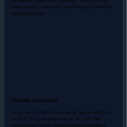
решающую роль. Они позволяют точно понять,
какие элементы остались, какие переместились, а
какие удалились.
Пример с ключами
Допустим, у тебя есть массив из трёх элементов
`[A, B, C]`, и ты меняешь его на `[B, C, D]`. Без
ключей React может удалить все и отрисовать