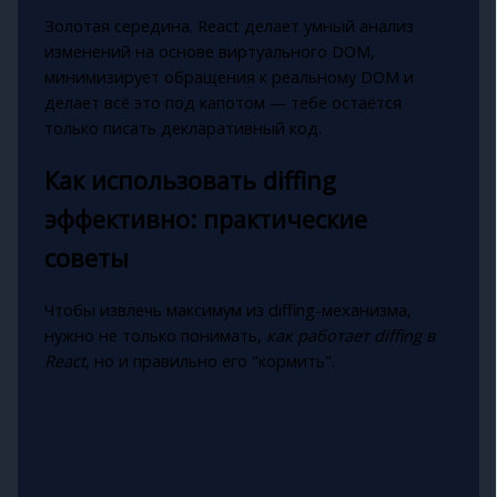
Золотая середина. React делает умный анализ
изменений на основе виртуального DOM,
минимизирует обращения к реальному DOM и
делает всё это под капотом — тебе остаётся
только писать декларативный код.
Как использовать diffing
эффективно: практические
советы
Чтобы извлечь максимум из diffing-механизма,
нужно не только понимать,
как работает diffing в
React
, но и правильно его "кормить".