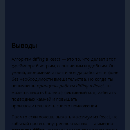
Выводы
Алгоритм diffing в React — это то, что делает этот
фреймворк быстрым, отзывчивым и удобным. Он
умный, экономный и почти всегда работает в фоне
без необходимости вмешательства. Но когда ты
понимаешь
принципы работы diffing в React
, ты
можешь писать более эффективный код, избегать
подводных камней и повышать
производительность своего приложения.
Так что если хочешь выжать максимум из React, не
забывай про его внутреннюю магию — а именно
алгоритм diffing
, который делает твоё приложение