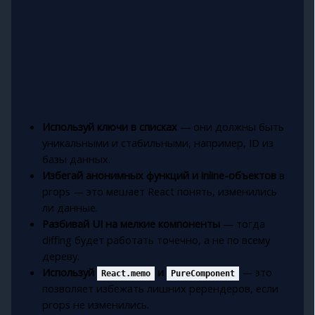
Используй ключи в списках
— они должны быть
уникальными и стабильными, например, ID из
базы данных.
Избегай анонимных функций и inline-объектов
в
props — это мешает React понять, изменились
ли данные.
Разбивай UI на мелкие компоненты
— тогда
diffing будет работать точечно, а не по всему
дереву.
Используй
и
— это
React.memo
PureComponent
позволяет избежать лишних ререндеров, если
props не изменились.