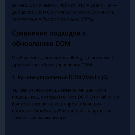
заново. С ключами он поймёт, что A удалён, D —
добавлен, а B и C остались на месте. Это и есть
оптимизация React с помощью diffing
.
Сравнение подходов к
обновлению DOM
Чтобы понять, чем хорош diffing, сравним его с
другими способами управления DOM.
1. Ручное управление DOM (Vanilla JS)
Ты сам отслеживаешь изменения данных и
пишешь код, который меняет DOM. Это гибко, но
быстро становится кошмаром в больших
проектах. Ошибки, дублирование, запутанная
логика — классика жанра.