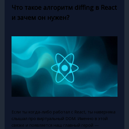
Что такое алгоритм diffing в React
и зачем он нужен?
Если ты когда-либо работал с React, ты наверняка
слышал про виртуальный DOM. Именно в этой
связке и появляется наш главный герой —