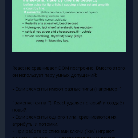
React не сравнивает DOM построчно. Вместо этого
он использует пару умных допущений:
- Если элементы имеют разные типы (например, `
` заменяется на `
`), React удаляет старый и создаёт
новый.
- Если элементы одного типа, сравниваются их
атрибуты и потомки.
- При работе со списками ключи (`key`) играют