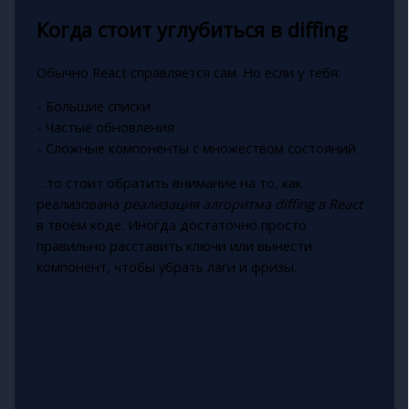
Когда стоит углубиться в diffing
Обычно React справляется сам. Но если у тебя:
- Большие списки
- Частые обновления
- Сложные компоненты с множеством состояний
…то стоит обратить внимание на то, как
реализована
реализация алгоритма diffing в React
в твоём коде. Иногда достаточно просто
правильно расставить ключи или вынести
компонент, чтобы убрать лаги и фризы.