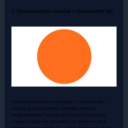
1. Прозрачность смысла — приоритет №1
Если пользователь не понимает, что означает
иконка, она бесполезна. Пример: иконка с
изображением “гамбургера” (три полоски) уже
стала стандартом для меню, но добавьте её в
непривычный контекст — и она перестанет быть