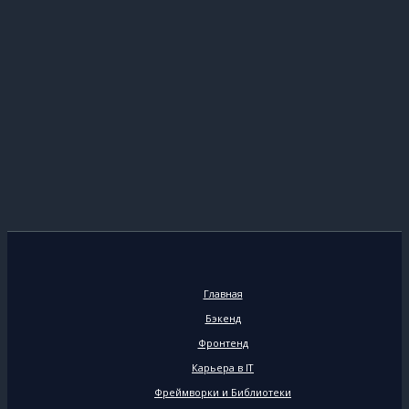
Главная
Бэкенд
Фронтенд
Карьера в IT
Фреймворки и Библиотеки