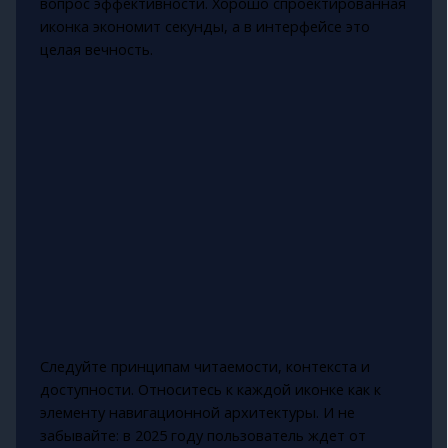
вопрос эффективности. Хорошо спроектированная
иконка экономит секунды, а в интерфейсе это
целая вечность.
Следуйте принципам читаемости, контекста и
доступности. Относитесь к каждой иконке как к
элементу навигационной архитектуры. И не
забывайте: в 2025 году пользователь ждет от