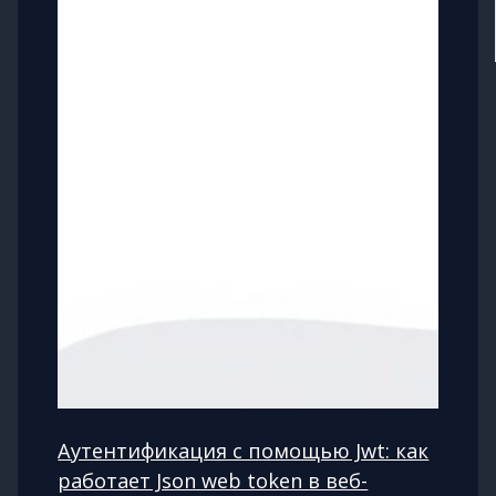
Аутентификация с помощью Jwt: как
работает Json web token в веб-