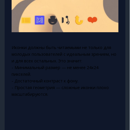
Иконки должны быть читаемыми не только для
молодых пользователей с идеальным зрением, но
и для всех остальных. Это значит:
- Минимальный размер — не менее 24x24
пикселей.
- Достаточный контраст к фону.
- Простая геометрия — сложные иконки плохо
масштабируются.