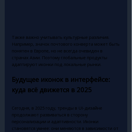
Также важно учитывать культурные различия.
Например, значок почтового конверта может быть
понятен в Европе, но не всегда очевиден в
странах Азии. Поэтому глобальные продукты
адаптируют иконки под локальные рынки.
Будущее иконок в интерфейсе:
куда всё движется в 2025
Сегодня, в 2025 году, тренды в UI-дизайне
продолжают развиваться в сторону
персонализации и адаптивности. Иконки
становятся умнее: они меняются в зависимости от