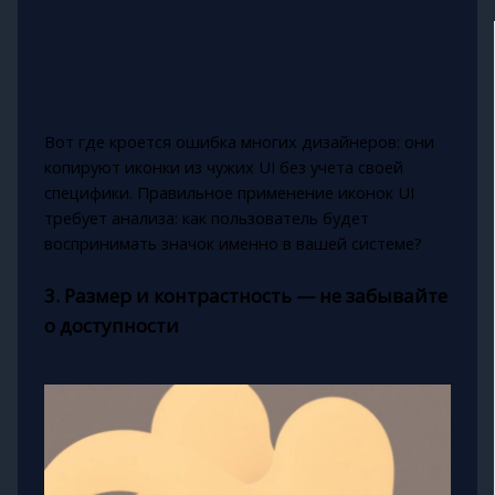
Вот где кроется ошибка многих дизайнеров: они
копируют иконки из чужих UI без учета своей
специфики. Правильное применение иконок UI
требует анализа: как пользователь будет
воспринимать значок именно в вашей системе?
3. Размер и контрастность — не забывайте
о доступности