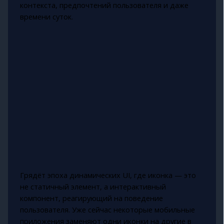
контекста, предпочтений пользователя и даже
времени суток.
Грядёт эпоха динамических UI, где иконка — это
не статичный элемент, а интерактивный
компонент, реагирующий на поведение
пользователя. Уже сейчас некоторые мобильные
приложения заменяют одни иконки на другие в