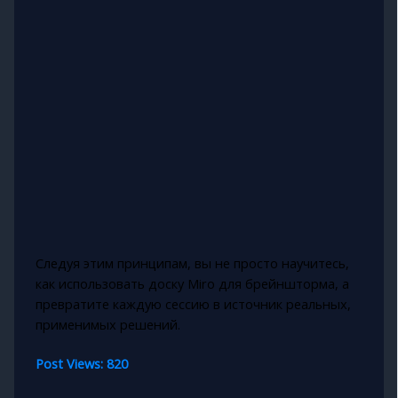
Следуя этим принципам, вы не просто научитесь,
как использовать доску Miro для брейншторма, а
превратите каждую сессию в источник реальных,
применимых решений.
Post Views:
820