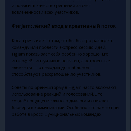
и повысить качество решений за счёт
вовлечённости всех участников.
ФигJam: лёгкий вход в креативный поток
Когда речь идёт о том, чтобы быстро разогреть
команду или провести экспресс-сессию идей,
FigJam показывает себя особенно хорошо. Его
интерфейс интуитивно понятен, а встроенные
элементы — от эмодзи до шаблонов —
способствуют раскрепощению участников.
Советы по брейншторму в FigJam часто включают
использование реакций и голосований. Это
создаёт ощущение живого диалога и снижает
барьеры в коммуникации. Особенно это важно при
работе в кросс-функциональных командах.