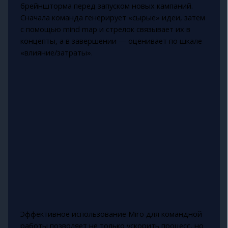
брейншторма перед запуском новых кампаний.
Сначала команда генерирует «сырые» идеи, затем
с помощью mind map и стрелок связывает их в
концепты, а в завершении — оценивает по шкале
«влияние/затраты».
Эффективное использование Miro для командной
работы позволяет не только ускорить процесс, но