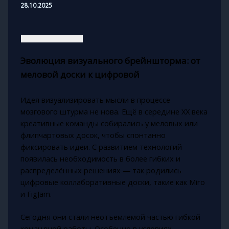
28.10.2025
Эволюция визуального брейншторма: от
меловой доски к цифровой
Идея визуализировать мысли в процессе
мозгового штурма не нова. Ещё в середине XX века
креативные команды собирались у меловых или
флипчартовых досок, чтобы спонтанно
фиксировать идеи. С развитием технологий
появилась необходимость в более гибких и
распределённых решениях — так родились
цифровые коллаборативные доски, такие как Miro
и FigJam.
Сегодня они стали неотъемлемой частью гибкой
командной работы. Особенно в условиях