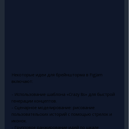
Некоторые идеи для брейншторма в FigJam
включают:
- Использование шаблона «Crazy 8s» для быстрой
генерации концептов.
- Сценарное моделирование: рисование
пользовательских историй с помощью стрелок и
иконок.
- Групповое ранжирование идей по шкале