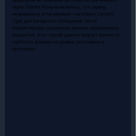
через Charles Proxy выяснилось, что сервер
неправильно устанавливает заголовок Content-
Type для бинарного сообщения. После
корректировки заголовков данные передавались
корректно. Этот случай демонстрирует важность
глубокого анализа на уровне заголовков и
протокола.