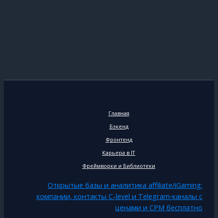
Главная
Бэкенд
Фронтенд
Карьера в IT
Фреймворки и Библиотеки
Открытые базы и аналитика affiliate/iGaming:
компании, контакты C-level и Telegram‑каналы с
ценами и CPM бесплатно