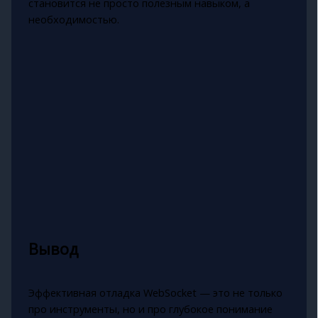
становится не просто полезным навыком, а
необходимостью.
Вывод
Эффективная отладка WebSocket — это не только
про инструменты, но и про глубокое понимание