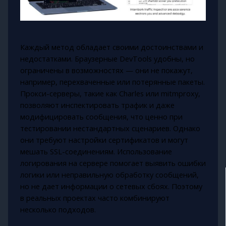
Каждый метод обладает своими достоинствами и
недостатками. Браузерные DevTools удобны, но
ограничены в возможностях — они не покажут,
например, перехваченные или потерянные пакеты.
Прокси-серверы, такие как Charles или mitmproxy,
позволяют инспектировать трафик и даже
модифицировать сообщения, что ценно при
тестировании нестандартных сценариев. Однако
они требуют настройки сертификатов и могут
мешать SSL-соединениям. Использование
логирования на сервере помогает выявить ошибки
логики или неправильную обработку сообщений,
но не дает информации о сетевых сбоях. Поэтому
в реальных проектах часто комбинируют
несколько подходов.