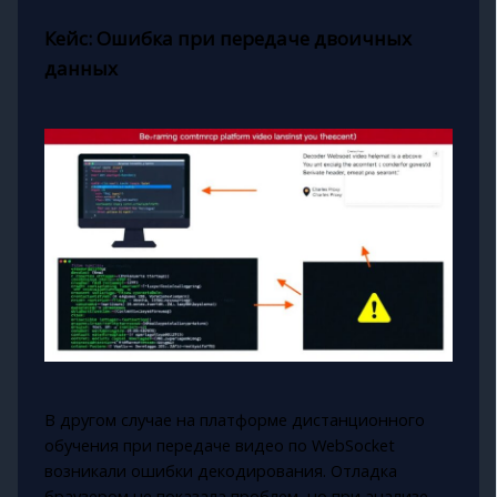
Кейс: Ошибка при передаче двоичных
данных
В другом случае на платформе дистанционного
обучения при передаче видео по WebSocket
возникали ошибки декодирования. Отладка
браузером не показала проблем, но при анализе