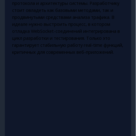
протокола и архитектуры системы. Разработчику
стоит овладеть как базовыми методами, так и
продвинутыми средствами анализа трафика. В
идеале нужно выстроить процесс, в котором
отладка WebSocket-соединений интегрирована в
цикл разработки и тестирования. Только это
гарантирует стабильную работу real-time функций,
критичных для современных веб-приложений.