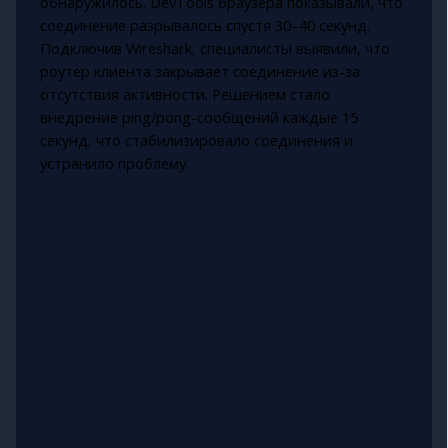
обнаружилось. DevTools браузера показывали, что
соединение разрывалось спустя 30–40 секунд.
Подключив Wireshark, специалисты выявили, что
роутер клиента закрывает соединение из-за
отсутствия активности. Решением стало
внедрение ping/pong-сообщений каждые 15
секунд, что стабилизировало соединения и
устранило проблему.