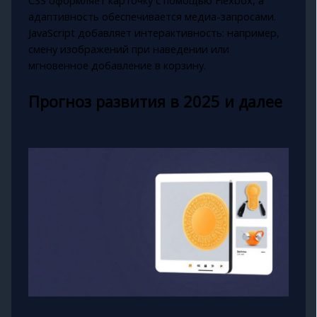
CSS оформляет карточку с помощью Flexbox, а
адаптивность обеспечивается медиа-запросами.
JavaScript добавляет интерактивность: например,
смену изображений при наведении или
мгновенное добавление в корзину.
Прогноз развития в 2025 и далее