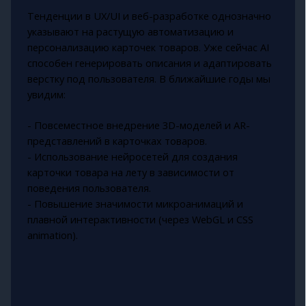
Тенденции в UX/UI и веб-разработке однозначно
указывают на растущую автоматизацию и
персонализацию карточек товаров. Уже сейчас AI
способен генерировать описания и адаптировать
верстку под пользователя. В ближайшие годы мы
увидим:
- Повсеместное внедрение 3D-моделей и AR-
представлений в карточках товаров.
- Использование нейросетей для создания
карточки товара на лету в зависимости от
поведения пользователя.
- Повышение значимости микроанимаций и
плавной интерактивности (через WebGL и CSS
animation).