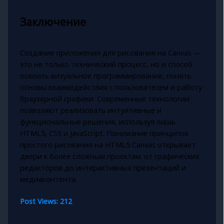
Заключение
Создание приложения для рисования на Canvas —
это не только технический процесс, но и способ
освоить визуальное программирование, понять
основы взаимодействия с пользователем и работу
браузерной графики. Современные технологии
позволяют реализовать интуитивные и
функциональные решения, используя лишь
HTML5, CSS и JavaScript. Понимание принципов
простого рисования на HTML5 Canvas открывает
двери к более сложным проектам: от графических
редакторов до интерактивных презентаций и
медиаконтента.
Post Views:
212