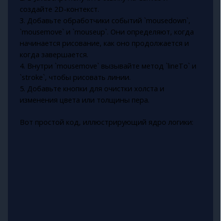
создайте 2D-контекст.
3. Добавьте обработчики событий `mousedown`,
`mousemove` и `mouseup`. Они определяют, когда
начинается рисование, как оно продолжается и
когда завершается.
4. Внутри `mousemove` вызывайте метод `lineTo` и
`stroke`, чтобы рисовать линии.
5. Добавьте кнопки для очистки холста и
изменения цвета или толщины пера.
Вот простой код, иллюстрирующий ядро логики: