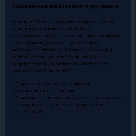
Современные возможности и улучшения
Сейчас, в 2025 году, тенденции идут в сторону
адаптивных решений и интеграции с
устройствами ввода, такими как стилусы и экраны
с поддержкой давления. Также активно
используется WebGL в сочетании с Canvas для
более сложных графических эффектов.
Современное приложение для рисования на
JavaScript может включать:
- Поддержку перьевых устройств и
чувствительности к нажатию.
- Слои и маски для продвинутого редактирования.
- Интеграцию с облачными сервисами для
хранения работ.