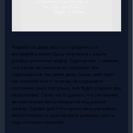
Разработка даже простого графического
интерфейса может быть сопряжена с рядом
распространенных мифов. Один из них — мнение,
что Canvas автоматически сохраняет все
нарисованное. На самом деле, Canvas действует
как "плоский холст": если вы не сохраняете
состояние самостоятельно, оно будет утеряно при
перерисовке. Также часто думают, что рисование
автоматически масштабируется под разные
экраны. Однако для этого нужно явно учитывать
devicePixelRatio и адаптировать размеры холста
под плотность пикселей.