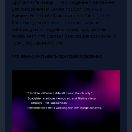
Другой частый миф — что создание приложения
для рисования на Canvas требует сложных
библиотек. Хотя библиотеки типа Fabric.js или
Konva могут упростить некоторые задачи,
инструкция по созданию Canvas приложения
показывает, что базовая реализация возможна "с
нуля", без зависимостей.
Что важно учитывать при проектировании