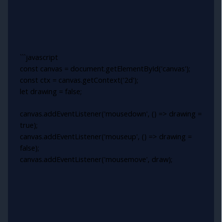
```javascript
const canvas = document.getElementById('canvas');
const ctx = canvas.getContext('2d');
let drawing = false;
canvas.addEventListener('mousedown', () => drawing =
true);
canvas.addEventListener('mouseup', () => drawing =
false);
canvas.addEventListener('mousemove', draw);