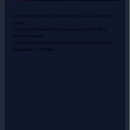
- Обработка разных типов ввода: мышь, сенсор,
стилус.
- Масштабирование под разные устройства и
ретина-экраны.
- Оптимизация производительности при работе с
большими холстами.