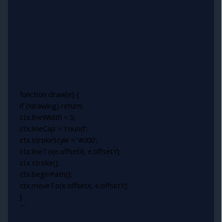
function draw(e) {
if (!drawing) return;
ctx.lineWidth = 5;
ctx.lineCap = 'round';
ctx.strokeStyle = '#000';
ctx.lineTo(e.offsetX, e.offsetY);
ctx.stroke();
ctx.beginPath();
ctx.moveTo(e.offsetX, e.offsetY);
}
```