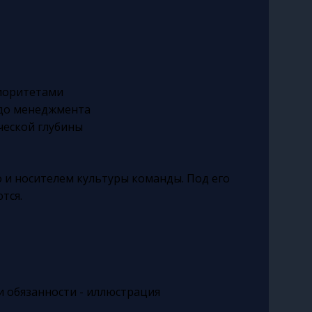
риоритетами
 до менеджмента
ческой глубины
 и носителем культуры команды. Под его
тся.