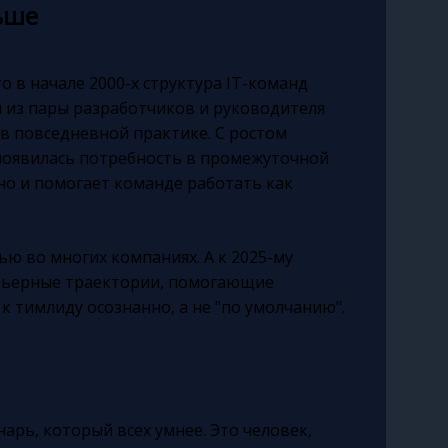
ьше
о в начале 2000-х структура IT-команд
л из пары разработчиков и руководителя
 в повседневной практике. С ростом
появилась потребность в промежуточной
но и помогает команде работать как
ью во многих компаниях. А к 2025-му
арьерные траектории, помогающие
к тимлиду осознанно, а не "по умолчанию".
нарь, который всех умнее. Это человек,