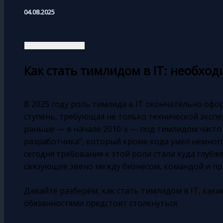
04.08.2025
Как стать тимлидом в IT: необхо
В 2025 году роль тимлида в IT окончательно офо
ступень, требующая не только технической эксперти
раньше — в начале 2010-х — под тимлидом часто
разработчика", который кроме кода умел немног
сегодня требования к этой роли стали куда глубж
связующее звено между бизнесом, командой и пр
Давайте разберём, как стать тимлидом в IT, каки
обязанностями предстоит столкнуться.