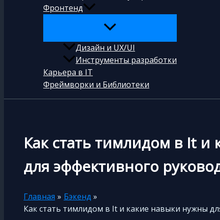
Фронтенд
Дизайн и UX/UI
Инструменты разработки
Карьера в IT
Фреймворки и Библиотеки
Как стать тимлидом в It и
для эффективного руково
Главная
Бэкенд
Как стать тимлидом в It и какие навыки нужны 