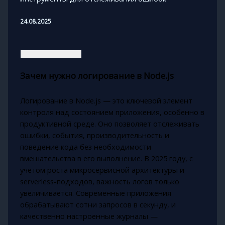
24.08.2025
Зачем нужно логирование в Node.js
Логирование в Node.js — это ключевой элемент
контроля над состоянием приложения, особенно в
продуктивной среде. Оно позволяет отслеживать
ошибки, события, производительность и
поведение кода без необходимости
вмешательства в его выполнение. В 2025 году, с
учетом роста микросервисной архитектуры и
serverless-подходов, важность логов только
увеличивается. Современные приложения
обрабатывают сотни запросов в секунду, и
качественно настроенные журналы —