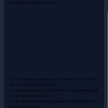
последовательных шагов:
1. Установить выбранный инструмент: `npm install
winston` или `npm install pino`.
2. Создать модуль логирования, инкапсулирующий
конфигурацию логгера.
3. Настроить уровни логирования (например: error,
warn, info, debug).