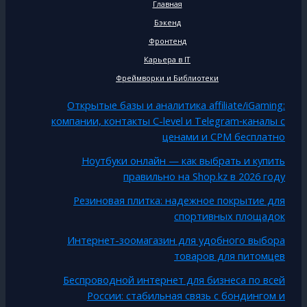
Главная
Бэкенд
Фронтенд
Карьера в IT
Фреймворки и Библиотеки
Открытые базы и аналитика affiliate/iGaming:
компании, контакты C-level и Telegram‑каналы с
ценами и CPM бесплатно
Ноутбуки онлайн — как выбрать и купить
правильно на Shop.kz в 2026 году
Резиновая плитка: надежное покрытие для
спортивных площадок
Интернет-зоомагазин для удобного выбора
товаров для питомцев
Беспроводной интернет для бизнеса по всей
России: стабильная связь с бондингом и