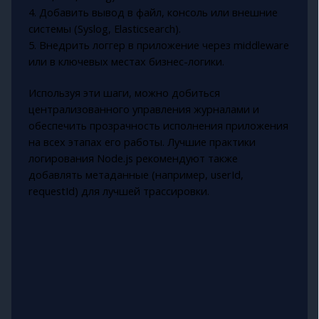
4. Добавить вывод в файл, консоль или внешние
системы (Syslog, Elasticsearch).
5. Внедрить логгер в приложение через middleware
или в ключевых местах бизнес-логики.
Используя эти шаги, можно добиться
централизованного управления журналами и
обеспечить прозрачность исполнения приложения
на всех этапах его работы. Лучшие практики
логирования Node.js рекомендуют также
добавлять метаданные (например, userId,
requestId) для лучшей трассировки.