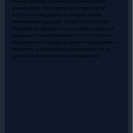
случае с Winston это можно исправить через
асинхронные транспорты, а Pino предлагает
встроенную поддержку потоковой записи,
минимизируя задержку. Также стоит избегать
логирования чувствительных данных, чтобы не
нарушать политику безопасности. Если логи не
отображаются, проверьте уровни логирования —
возможно, они настроены слишком высоко, и
нужные сообщения отфильтровываются.