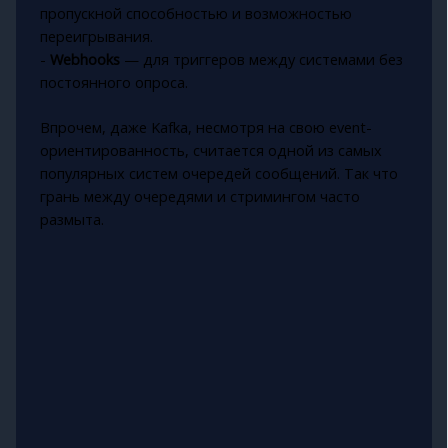
пропускной способностью и возможностью
переигрывания.
-
Webhooks
— для триггеров между системами без
постоянного опроса.
Впрочем, даже Kafka, несмотря на свою event-
ориентированность, считается одной из самых
популярных систем очередей сообщений. Так что
грань между очередями и стримингом часто
размыта.