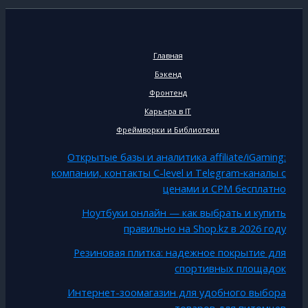
Главная
Бэкенд
Фронтенд
Карьера в IT
Фреймворки и Библиотеки
Открытые базы и аналитика affiliate/iGaming:
компании, контакты C-level и Telegram‑каналы с
ценами и CPM бесплатно
Ноутбуки онлайн — как выбрать и купить
правильно на Shop.kz в 2026 году
Резиновая плитка: надежное покрытие для
спортивных площадок
Интернет-зоомагазин для удобного выбора
товаров для питомцев