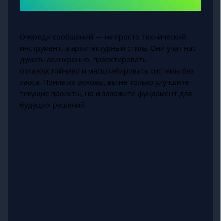
Очереди сообщений — не просто технический
инструмент, а архитектурный стиль. Они учат нас
думать асинхронно, проектировать
отказоустойчиво и масштабировать системы без
хаоса. Поняв их основы, вы не только улучшите
текущие проекты, но и заложите фундамент для
будущих решений.