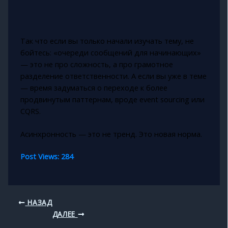
Так что если вы только начали изучать тему, не
бойтесь: «очереди сообщений для начинающих»
— это не про сложность, а про грамотное
разделение ответственности. А если вы уже в теме
— время задуматься о переходе к более
продвинутым паттернам, вроде event sourcing или
CQRS.
Асинхронность — это не тренд. Это новая норма.
Post Views:
284
НАЗАД
ДАЛЕЕ