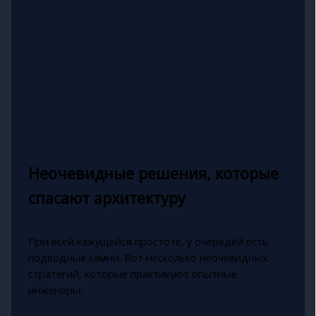
Неочевидные решения, которые
спасают архитектуру
При всей кажущейся простоте, у очередей есть
подводные камни. Вот несколько неочевидных
стратегий, которые практикуют опытные
инженеры: