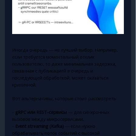
Иногда очередь — не лучший выбор. Например,
если требуется моментальный отклик
пользователю, то даже минимальная задержка,
связанная с публикацией в очередь и
последующей обработкой, может оказаться
критичной.
Вот альтернативы, которые стоит рассмотреть:
-
gRPC или REST-сервисы
— для синхронных
вызовов между микросервисами.
-
Event streaming (Kafka)
— если нужно
обрабатывать поток событий с высокой