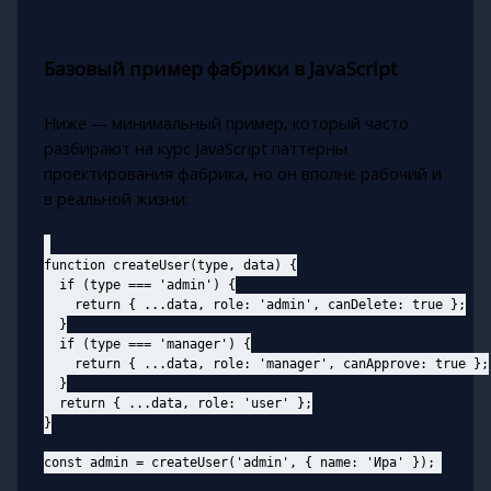
Базовый пример фабрики в JavaScript
Ниже — минимальный пример, который часто
разбирают на курс JavaScript паттерны
проектирования фабрика, но он вполне рабочий и
в реальной жизни:
function createUser(type, data) {

  if (type === 'admin') {

    return { ...data, role: 'admin', canDelete: true };

  }

  if (type === 'manager') {

    return { ...data, role: 'manager', canApprove: true };

  }

  return { ...data, role: 'user' };

}
