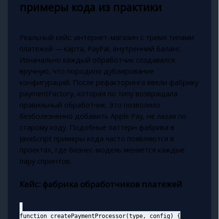
примеры кода из практики
Реальный кейс: интернет-магазин с тремя типами
платежей — карта, PayPal, внутренний баланс.
Изначально каждый обработчик создавался
вручную, что породило дублирование
конфигураций. После рефакторинга ввели фабрику
paymentFactory, которая по типу возвращала
правильный обработчик. Это позволило
безболезненно добавить Apple Pay, не лазая по
старому коду. Подобные паттерн фабрика в
JavaScript примеры кода часто появляются в
проектах, где бизнес-модель меняется каждые
пару спринтов.
Кейс: фабрика обработчиков платежей
function createPaymentProcessor(type, config) {
