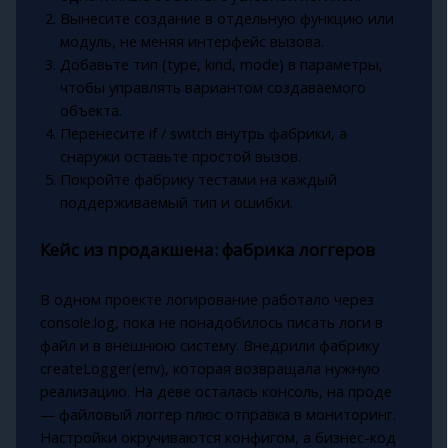
Вынесите создание в отдельную функцию или
модуль, не меняя интерфейс вызова.
Добавьте тип (type, kind, mode) в параметры,
чтобы управлять вариантом создаваемого
объекта.
Перенесите if / switch внутрь фабрики, а
снаружи оставьте простой вызов.
Покройте фабрику тестами на каждый
поддерживаемый тип и ошибки.
Кейс из продакшена: фабрика логгеров
В одном проекте логирование работало через
console.log, пока не понадобилось писать логи в
файл и в внешнюю систему. Внедрили фабрику
createLogger(env), которая возвращала нужную
реализацию. На деве осталась консоль, на проде
— файловый логгер плюс отправка в мониторинг.
Настройки окручиваются конфигом, а бизнес-код