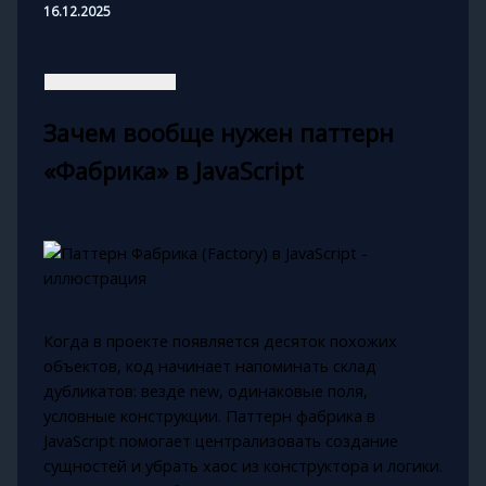
16.12.2025
Зачем вообще нужен паттерн
«Фабрика» в JavaScript
Когда в проекте появляется десяток похожих
объектов, код начинает напоминать склад
дубликатов: везде new, одинаковые поля,
условные конструкции. Паттерн фабрика в
JavaScript помогает централизовать создание
сущностей и убрать хаос из конструктора и логики.