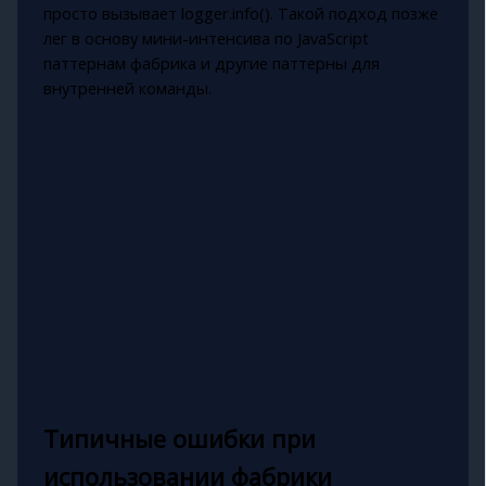
просто вызывает logger.info(). Такой подход позже
лег в основу мини-интенсива по JavaScript
паттернам фабрика и другие паттерны для
внутренней команды.
Типичные ошибки при
использовании фабрики