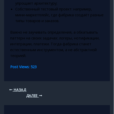
упрощает архитектуру;
Собственный тестовый проект: например,
мини-маркетплейс, где фабрика создаёт разные
типы товаров и заказов.
Важно не заучивать определения, а обкатывать
паттерн на своих задачах: логеры, нотификации,
интеграции, платежи. Тогда фабрика станет
естественным инструментом, а не абстрактной
теорией.
Post Views:
523
НАЗАД
ДАЛЕЕ