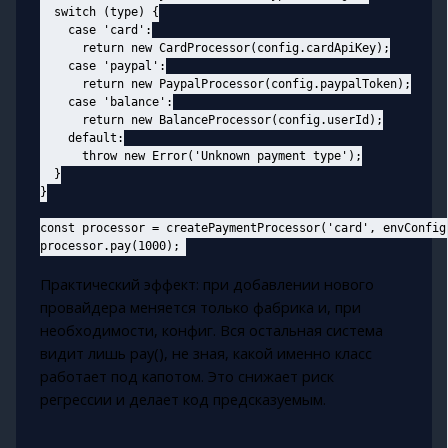
  switch (type) {

    case 'card':

      return new CardProcessor(config.cardApiKey);

    case 'paypal':

      return new PaypalProcessor(config.paypalToken);

    case 'balance':

      return new BalanceProcessor(config.userId);

    default:

      throw new Error('Unknown payment type');

  }

}

const processor = createPaymentProcessor('card', envConfig)
Практический эффект: при добавлении нового
провайдера меняется только фабрика и, при
необходимости, конфиг. Вся остальная система
видит лишь pay(), не зная, какой именно класс
работает под капотом. Это снижает риск
регрессии и делает код предсказуемым.