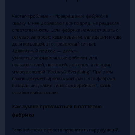
Частая проблема — превращение фабрики в
свалку. В неё добавляют всё подряд, не разделяя
ответственность. Если фабрика начинает знать о
сетевых запросах, кешировании, валидации и ещё
десятке вещей, это тревожный сигнал.
Адекватный подход — делать
узкоспециализированные фабрики: для
пользователей, платежей, логгеров, а не один
универсальный “FactoryOfEverything”. При этом
важно документировать контракт: что фабрика
возвращает, какие типы поддерживает, какие
ошибки выбрасывает.
Как лучше прокачаться в паттерне
фабрика
Если хочется не просто переписать пару функций,