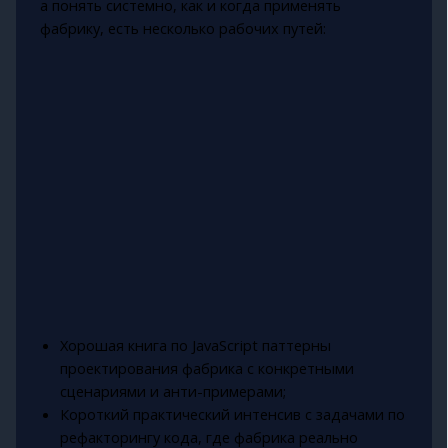
а понять системно, как и когда применять
фабрику, есть несколько рабочих путей:
Хорошая книга по JavaScript паттерны
проектирования фабрика с конкретными
сценариями и анти-примерами;
Короткий практический интенсив с задачами по
рефакторингу кода, где фабрика реально