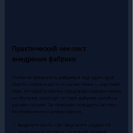
Практический чек-лист
внедрения фабрики
Чтобы не превратить фабрику в ещё один «god
object», полезно идти по шагам. Ниже — короткий
план, который я обычно предлагаю разработчикам
на обучение JavaScript паттерн фабрика онлайн и
офлайн-сессиях. Он позволяет внедрить паттерн
без болезненного рефакторинга.
Выделите место, где чаще всего создаются
однотипные объекты с условной логикой.