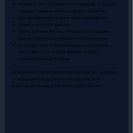
В коде много условных конструкций, которые
создают разные «типы» одного объекта;
При добавлении нового типа приходится
править десятки файлов;
Тесты сложно писать, потому что создание
сущностей сильно завязано на окружение;
Конструкторы инициализируют «слишком
много всего» и путают бизнес-логику с
техническими деталями.
Если узнаёте свой проект в этих пунктах, фабрика
— хороший кандидат на внедрение, а не
очередной модный паттерн ради галочки.