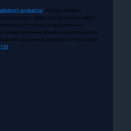
tallolom1-prokat.ru/
, предоставляют
таллопрокат. Здесь всегда можно найти
 обмана со стороны неофициальных
тся немаловажным моментом для каждого
о оценить рыночные цены на тот или иной
 120
.