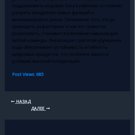
поддерживать кодовую базу в рабочем состоянии,
ускорять внедрение новых функций и
минимизировать риски. Понимание того, когда
проводить рефакторинг и как его грамотно
реализовать, становится ключевым навыком для
любой команды. Реализация стратегий улучшения
кода обеспечивает устойчивость и гибкость
цифровых продуктов, что особенно важно в
условиях высокой конкуренции.
Post Views:
685
НАЗАД
ДАЛЕЕ