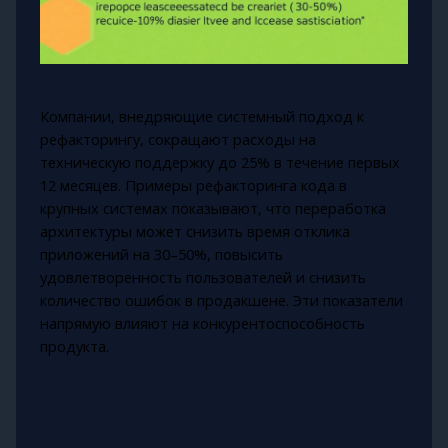
Компании, внедряющие системный подход к
рефакторингу, сокращают расходы на
техническую поддержку до 25% в течение первых
12 месяцев. Примеры рефакторинга кода в
крупных системах показывают, что переработка
архитектуры может снизить время отклика
приложений на 30–50%, повысить
удовлетворенность пользователей и снизить
количество ошибок в продакшене. Эти показатели
напрямую влияют на конкурентоспособность
продукта.