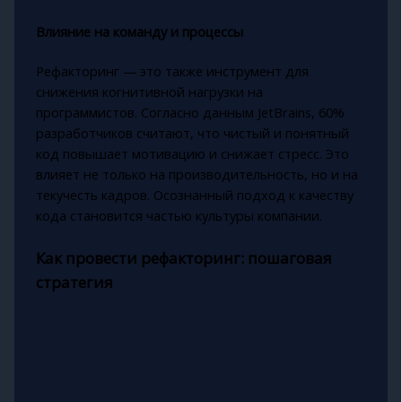
Влияние на команду и процессы
Рефакторинг — это также инструмент для
снижения когнитивной нагрузки на
программистов. Согласно данным JetBrains, 60%
разработчиков считают, что чистый и понятный
код повышает мотивацию и снижает стресс. Это
влияет не только на производительность, но и на
текучесть кадров. Осознанный подход к качеству
кода становится частью культуры компании.
Как провести рефакторинг: пошаговая
стратегия