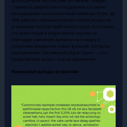
долгосрочной перспективе он снижает общую
стоимость разработки и поддержки. Согласно
исследованию консалтинговой компании Stripe, до
42% рабочего времени разработчиков уходит на
устранение последствий плохого кода. Это значит,
что инвестиции в рефакторинг окупаются
благодаря снижению времени на отладку и
ускорению внедрения новых функций. Эксперты
подчеркивают: регулярный рефакторинг — это
профилактика затрат, а не их увеличение.
Финансовые выгоды на практике