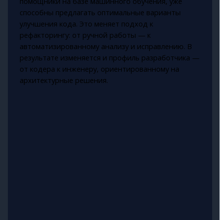
помощники на базе машинного обучения, уже
способны предлагать оптимальные варианты
улучшения кода. Это меняет подход к
рефакторингу: от ручной работы — к
автоматизированному анализу и исправлению. В
результате изменяется и профиль разработчика —
от кодера к инженеру, ориентированному на
архитектурные решения.