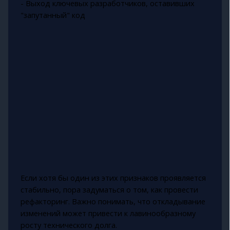
- Выход ключевых разработчиков, оставивших
"запутанный" код
Если хотя бы один из этих признаков проявляется
стабильно, пора задуматься о том, как провести
рефакторинг. Важно понимать, что откладывание
изменений может привести к лавинообразному
росту технического долга.