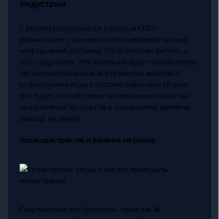
индустрии
С ростом популярности DevOps и CI/CD
рефакторинг становится неотъемлемой частью
непрерывной доставки. По прогнозам Gartner, к
2027 году более 70% компаний будут использовать
автоматизированные инструменты анализа и
рефакторинга кода в составе пайплайна сборки.
Это будет способствовать повышению качества
программных продуктов и сокращению времени
вывода на рынок.
Эволюция практик и влияние на рынок
Современные инструменты, такие как AI-