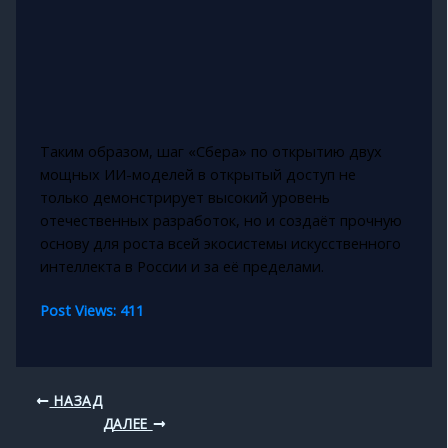
Таким образом, шаг «Сбера» по открытию двух
мощных ИИ-моделей в открытый доступ не
только демонстрирует высокий уровень
отечественных разработок, но и создаёт прочную
основу для роста всей экосистемы искусственного
интеллекта в России и за её пределами.
Post Views:
411
НАЗАД
ДАЛЕЕ