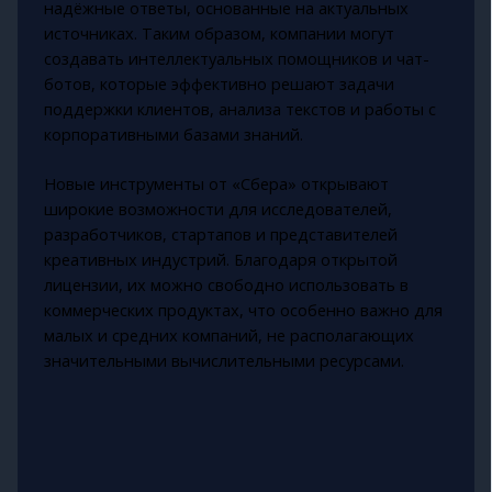
надёжные ответы, основанные на актуальных
источниках. Таким образом, компании могут
создавать интеллектуальных помощников и чат-
ботов, которые эффективно решают задачи
поддержки клиентов, анализа текстов и работы с
корпоративными базами знаний.
Новые инструменты от «Сбера» открывают
широкие возможности для исследователей,
разработчиков, стартапов и представителей
креативных индустрий. Благодаря открытой
лицензии, их можно свободно использовать в
коммерческих продуктах, что особенно важно для
малых и средних компаний, не располагающих
значительными вычислительными ресурсами.