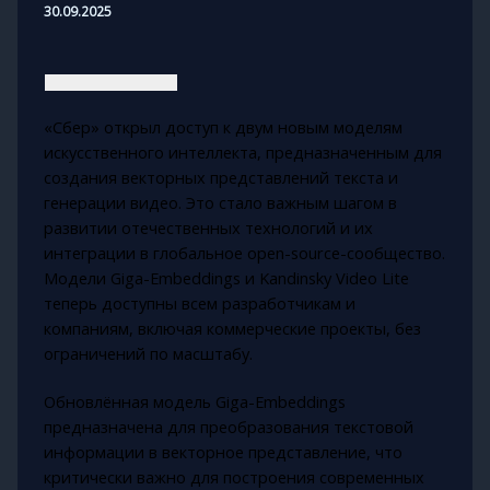
30.09.2025
«Сбер» открыл доступ к двум новым моделям
искусственного интеллекта, предназначенным для
создания векторных представлений текста и
генерации видео. Это стало важным шагом в
развитии отечественных технологий и их
интеграции в глобальное open-source-сообщество.
Модели Giga-Embeddings и Kandinsky Video Lite
теперь доступны всем разработчикам и
компаниям, включая коммерческие проекты, без
ограничений по масштабу.
Обновлённая модель Giga-Embeddings
предназначена для преобразования текстовой
информации в векторное представление, что
критически важно для построения современных