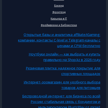
Бэкенд
Фронтенд
Карьера в IT
Фреймворки и Библиотеки
Открытые базы и аналитика affiliate/iGaming:
компании, контакты C-level и Telegram‑каналы с
ценами и CPM бесплатно
Ноутбуки онлайн — как выбрать и купить
правильно на Shop.kz в 2026 году
Резиновая плитка: надежное покрытие для
спортивных площадок
Интернет-зоомагазин для удобного выбора
товаров для питомцев
Беспроводной интернет для бизнеса по всей
России: стабильная связь с бондингом и
мультироутером Plug’n’Play от mrnet