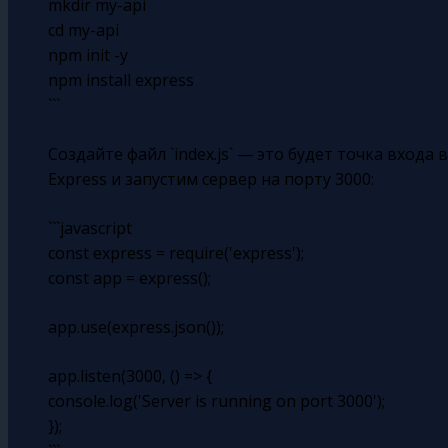
mkdir my-api
cd my-api
npm init -y
npm install express
```
Создайте файл `index.js` — это будет точка вход
Express и запустим сервер на порту 3000:
```javascript
const express = require('express');
const app = express();
app.use(express.json());
app.listen(3000, () => {
console.log('Server is running on port 3000');
});