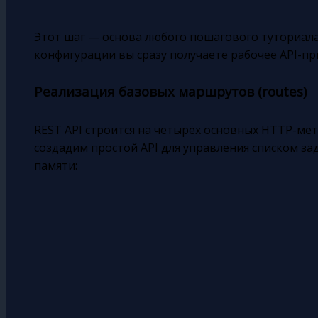
```
Этот шаг — основа любого пошагового туториала 
конфигурации вы сразу получаете рабочее API-п
Реализация базовых маршрутов (routes)
REST API строится на четырёх основных HTTP-мет
создадим простой API для управления списком зад
памяти: