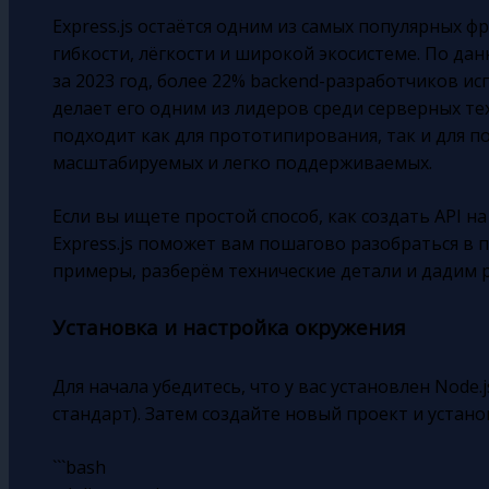
Express.js остаётся одним из самых популярных ф
гибкости, лёгкости и широкой экосистеме. По данн
за 2023 год, более 22% backend-разработчиков исп
делает его одним из лидеров среди серверных техн
подходит как для прототипирования, так и для п
масштабируемых и легко поддерживаемых.
Если вы ищете простой способ, как создать API на 
Express.js поможет вам пошагово разобраться в
примеры, разберём технические детали и дадим 
Установка и настройка окружения
Для начала убедитесь, что у вас установлен Node.j
стандарт). Затем создайте новый проект и устано
```bash