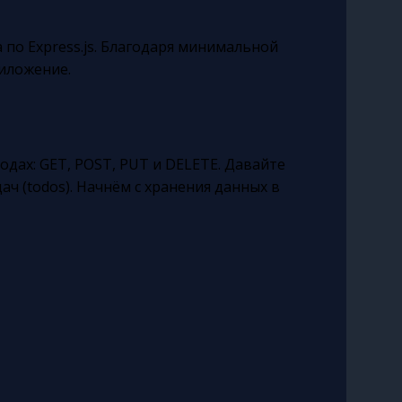
по Express.js. Благодаря минимальной
риложение.
одах: GET, POST, PUT и DELETE. Давайте
ач (todos). Начнём с хранения данных в