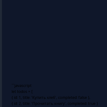
```javascript
let todos = [
{ id: 1, title: 'Купить хлеб', completed: false },
{ id: 2, title: 'Прочитать книгу', completed: true }