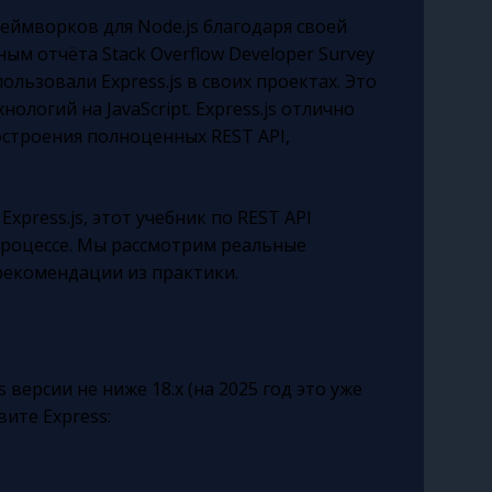
реймворков для Node.js благодаря своей
ым отчёта Stack Overflow Developer Survey
ользовали Express.js в своих проектах. Это
ологий на JavaScript. Express.js отлично
остроения полноценных REST API,
Express.js, этот учебник по REST API
 процессе. Мы рассмотрим реальные
рекомендации из практики.
s версии не ниже 18.x (на 2025 год это уже
вите Express: