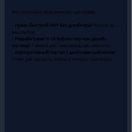
Вот несколько практических сценариев:
-
Нужен быстрый MVP без дизайнера?
Bootstrap —
ваш выбор.
-
Разрабатываете UI-библиотеку или дизайн-
систему?
Tailwind даст максимальную гибкость.
-
Корпоративный портал с десятками шаблонов?
Стоит рассмотреть плюсы и минусы Foundation.