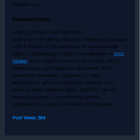
разработки.
Комментарии
andrey_startup
01-04-2026 16:55
Если у кого-то сейчас как раз в планах регистрация
ООО в Москве и спотыкаетесь об юридический
адрес — рекомендую обратить внимание на
этот
сервис
. У них адреса именно под нужную ИФНС,
немассовые, с договором и гарантией: либо
налоговая принимает документы, либо
возвращают деньги/подбирают замену. Плюс
дают полный комплект бумаг для ФНС, так что
меньше шансов, что инспектор начнёт
придираться к адресу на этапе регистрации.
Post Views:
564