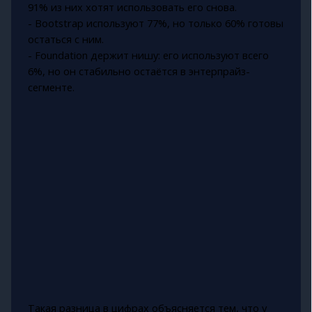
91% из них хотят использовать его снова.
- Bootstrap используют 77%, но только 60% готовы
остаться с ним.
- Foundation держит нишу: его используют всего
6%, но он стабильно остаётся в энтерпрайз-
сегменте.
Такая разница в цифрах объясняется тем, что у