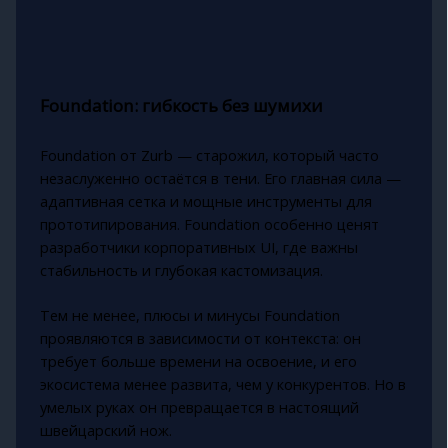
Foundation: гибкость без шумихи
Foundation от Zurb — старожил, который часто
незаслуженно остаётся в тени. Его главная сила —
адаптивная сетка и мощные инструменты для
прототипирования. Foundation особенно ценят
разработчики корпоративных UI, где важны
стабильность и глубокая кастомизация.
Тем не менее, плюсы и минусы Foundation
проявляются в зависимости от контекста: он
требует больше времени на освоение, и его
экосистема менее развита, чем у конкурентов. Но в
умелых руках он превращается в настоящий
швейцарский нож.