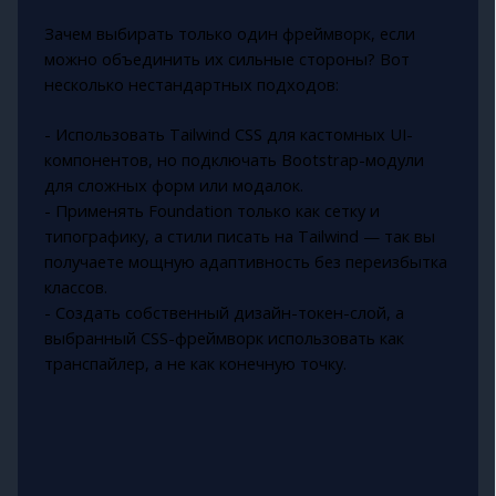
Зачем выбирать только один фреймворк, если
можно объединить их сильные стороны? Вот
несколько нестандартных подходов:
- Использовать Tailwind CSS для кастомных UI-
компонентов, но подключать Bootstrap-модули
для сложных форм или модалок.
- Применять Foundation только как сетку и
типографику, а стили писать на Tailwind — так вы
получаете мощную адаптивность без переизбытка
классов.
- Создать собственный дизайн-токен-слой, а
выбранный CSS-фреймворк использовать как
транспайлер, а не как конечную точку.