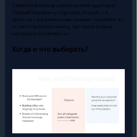
Tailwind и Bootstrap разная целевая аудитория.
Первый популярен у стартапов, второй — в
проектах с ограниченными сроками. Foundation же
остаётся выбором команд, где нужно больше
контроля и устойчивости.
Когда и что выбирать?