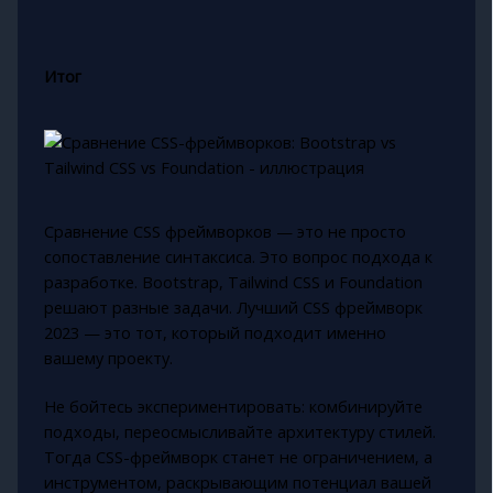
Итог
Сравнение CSS фреймворков — это не просто
сопоставление синтаксиса. Это вопрос подхода к
разработке. Bootstrap, Tailwind CSS и Foundation
решают разные задачи. Лучший CSS фреймворк
2023 — это тот, который подходит именно
вашему проекту.
Не бойтесь экспериментировать: комбинируйте
подходы, переосмысливайте архитектуру стилей.
Тогда CSS-фреймворк станет не ограничением, а
инструментом, раскрывающим потенциал вашей