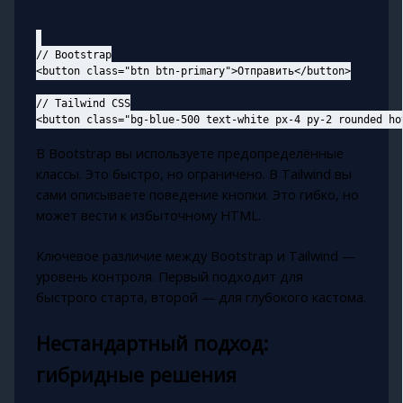
// Bootstrap

<button class="btn btn-primary">Отправить</button>

// Tailwind CSS

В Bootstrap вы используете предопределённые
классы. Это быстро, но ограничено. В Tailwind вы
сами описываете поведение кнопки. Это гибко, но
может вести к избыточному HTML.
Ключевое различие между Bootstrap и Tailwind —
уровень контроля. Первый подходит для
быстрого старта, второй — для глубокого кастома.
Нестандартный подход:
гибридные решения