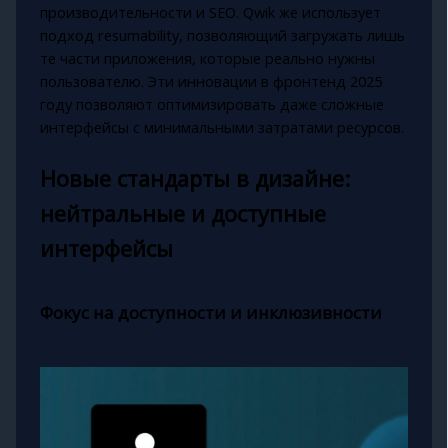
производительности и SEO. Qwik же использует
подход resumability, позволяющий загружать лишь
те части приложения, которые реально нужны
пользователю. Эти инновации в фронтенд 2025
году позволяют оптимизировать даже сложные
интерфейсы с минимальными затратами ресурсов.
Новые стандарты в дизайне:
нейтральные и доступные
интерфейсы
Фокус на доступности и инклюзивности