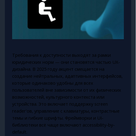
Требования к доступности выходят за рамки
юридических норм — они становятся частью UX-
дизайна. В 2025 году акцент смещается на
создание нейтральных, адаптивных интерфейсов,
которые одинаково удобны для всех
пользователей вне зависимости от их физических
возможностей, культурного контекста или
устройства. Это включает поддержку screen
reader'ов, управление с клавиатуры, контрастные
темы и гибкие шрифты. Фреймворки и UI-
библиотеки всё чаще включают accessibility-by-
default.