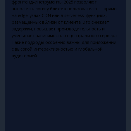
фронтенд-инструменты 2025 позволяют
выполнять логику ближе к пользователю — прямо
на edge-узлах CDN или в serverless-функциях,
размещённых вблизи от клиента. Это снижает
задержки, повышает производительность и
уменьшает зависимость от центрального сервера.
Такие подходы особенно важны для приложений
с высокой интерактивностью и глобальной
аудиторией.