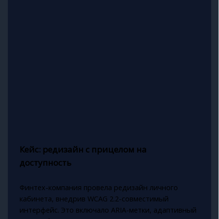
Кейс: редизайн с прицелом на
доступность
Финтех-компания провела редизайн личного
кабинета, внедрив WCAG 2.2-совместимый
интерфейс. Это включало ARIA-метки, адаптивный