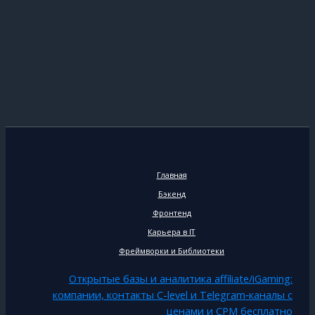
Главная
Бэкенд
Фронтенд
Карьера в IT
Фреймворки и Библиотеки
Открытые базы и аналитика affiliate/iGaming:
компании, контакты C-level и Telegram‑каналы с
ценами и CPM бесплатно