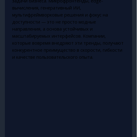
задачи бизнеса. Микрофронтенды, edge-
вычисления, генеративный ИИ,
мультифреймворковые решения и фокус на
доступности — это не просто модные
направления, а основа устойчивых и
масштабируемых интерфейсов. Компании,
которые вовремя внедряют эти тренды, получают
конкурентное преимущество в скорости, гибкости
и качестве пользовательского опыта.