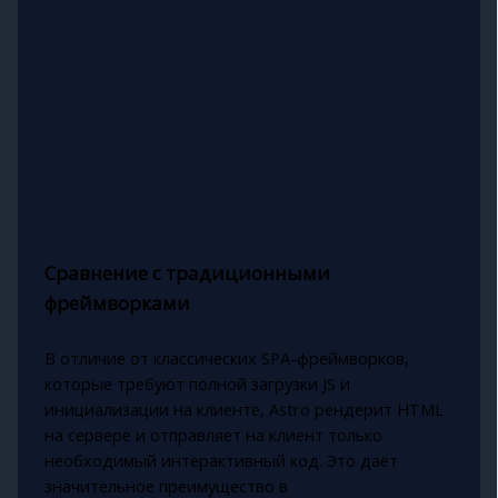
Сравнение с традиционными
фреймворками
В отличие от классических SPA-фреймворков,
которые требуют полной загрузки JS и
инициализации на клиенте, Astro рендерит HTML
на сервере и отправляет на клиент только
необходимый интерактивный код. Это даёт
значительное преимущество в