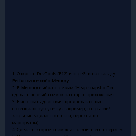
1. Открыть DevTools (F12) и перейти на вкладку
Performance
либо
Memory
.
2. В
Memory
выбрать режим "Heap snapshot" и
сделать первый снимок на старте приложения.
3. Выполнить действия, предполагающие
потенциальную утечку (например, открытие/
закрытие модального окна, переход по
маршрутам).
4. Сделать второй снимок и сравнить его с первым.