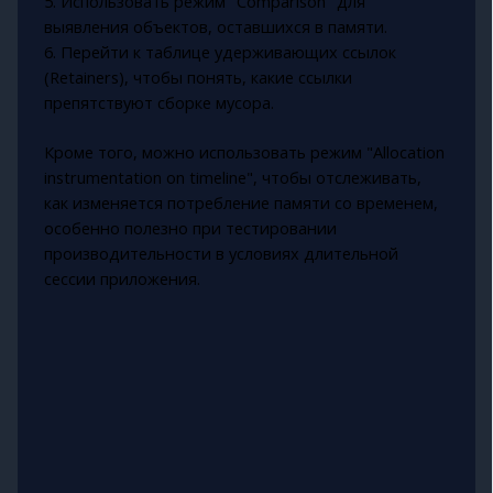
5. Использовать режим "Comparison" для
выявления объектов, оставшихся в памяти.
6. Перейти к таблице удерживающих ссылок
(Retainers), чтобы понять, какие ссылки
препятствуют сборке мусора.
Кроме того, можно использовать режим "Allocation
instrumentation on timeline", чтобы отслеживать,
как изменяется потребление памяти со временем,
особенно полезно при тестировании
производительности в условиях длительной
сессии приложения.