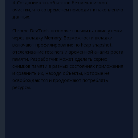
4. Создание кэш-объектов без механизмов
очистки, что со временем приводит к накоплению
данных.
Chrome DevTools позволяет выявить такие утечки
через вкладку
Memory
. Возможности вкладки
включают профилирование по heap snapshot,
отслеживание retainers и временной анализ роста
памяти. Разработчик может сделать серию
снимков памяти в разных состояниях приложения
и сравнить их, находя объекты, которые не
освобождаются и продолжают потреблять
ресурсы.