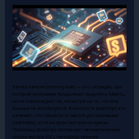
Утечка памяти (memory leak) — это ситуация, при
которой программа продолжает выделять память,
но не освобождает её, несмотря на то, что она
больше не используется. В контексте JavaScript это
означает, что объекты остаются достижимыми
(reachable), хотя на практике они не нужны.
Поскольку JavaScript использует автоматическую
сборку мусора (GC), непосредственное