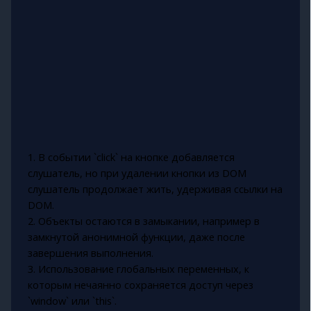
1. В событии `click` на кнопке добавляется
слушатель, но при удалении кнопки из DOM
слушатель продолжает жить, удерживая ссылки на
DOM.
2. Объекты остаются в замыкании, например в
замкнутой анонимной функции, даже после
завершения выполнения.
3. Использование глобальных переменных, к
которым нечаянно сохраняется доступ через
`window` или `this`.