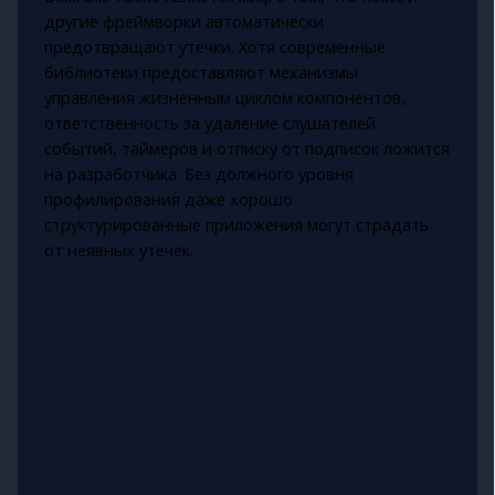
другие фреймворки автоматически
предотвращают утечки. Хотя современные
библиотеки предоставляют механизмы
управления жизненным циклом компонентов,
ответственность за удаление слушателей
событий, таймеров и отписку от подписок ложится
на разработчика. Без должного уровня
профилирования даже хорошо
структурированные приложения могут страдать
от неявных утечек.