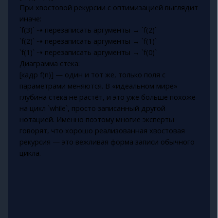
При хвостовой рекурсии с оптимизацией выглядит
иначе:
`f(3)` ⇢ перезаписать аргументы → `f(2)`
`f(2)` ⇢ перезаписать аргументы → `f(1)`
`f(1)` ⇢ перезаписать аргументы → `f(0)`
Диаграмма стека:
[кадр f(n)] — один и тот же, только поля с
параметрами меняются. В «идеальном мире»
глубина стека не растёт, и это уже больше похоже
на цикл `while`, просто записанный другой
нотацией. Именно поэтому многие эксперты
говорят, что хорошо реализованная хвостовая
рекурсия — это вежливая форма записи обычного
цикла.