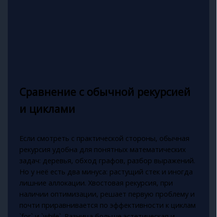
Сравнение с обычной рекурсией
и циклами
Если смотреть с практической стороны, обычная
рекурсия удобна для понятных математических
задач: деревья, обход графов, разбор выражений.
Но у неё есть два минуса: растущий стек и иногда
лишние аллокации. Хвостовая рекурсия, при
наличии оптимизации, решает первую проблему и
почти приравнивается по эффективности к циклам
`for` и `while`. Разница больше эстетическая и