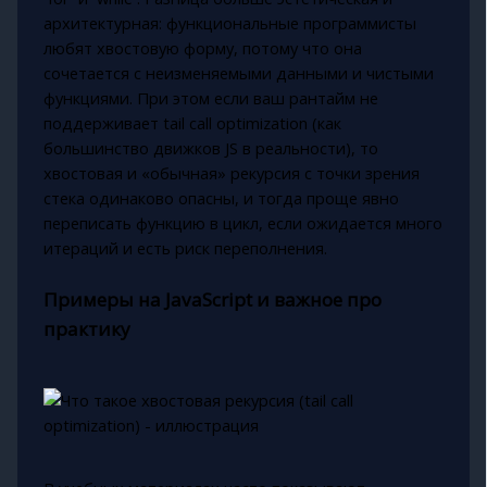
архитектурная: функциональные программисты
любят хвостовую форму, потому что она
сочетается с неизменяемыми данными и чистыми
функциями. При этом если ваш рантайм не
поддерживает tail call optimization (как
большинство движков JS в реальности), то
хвостовая и «обычная» рекурсия с точки зрения
стека одинаково опасны, и тогда проще явно
переписать функцию в цикл, если ожидается много
итераций и есть риск переполнения.
Примеры на JavaScript и важное про
практику