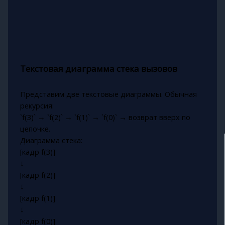
Текстовая диаграмма стека вызовов
Представим две текстовые диаграммы. Обычная
рекурсия:
`f(3)` → `f(2)` → `f(1)` → `f(0)` → возврат вверх по
цепочке.
Диаграмма стека:
[кадр f(3)]
↓
[кадр f(2)]
↓
[кадр f(1)]
↓
[кадр f(0)]