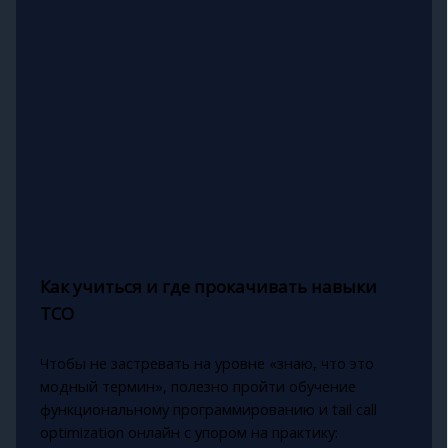
Как учиться и где прокачивать навыки
TCO
Чтобы не застревать на уровне «знаю, что это
модный термин», полезно пройти обучение
функциональному программированию и tail call
optimization онлайн с упором на практику: