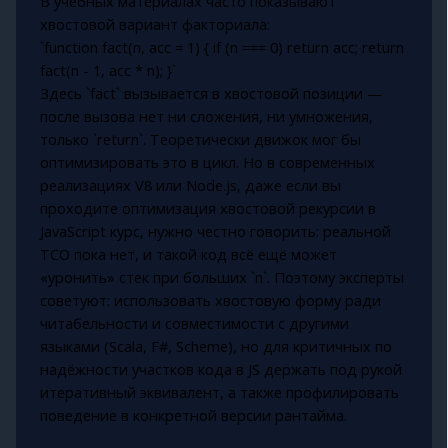
В учебных материалах часто показывают
хвостовой вариант факториала:
`function fact(n, acc = 1) { if (n === 0) return acc; return
fact(n - 1, acc * n); }`
Здесь `fact` вызывается в хвостовой позиции —
после вызова нет ни сложения, ни умножения,
только `return`. Теоретически движок мог бы
оптимизировать это в цикл. Но в современных
реализациях V8 или Node.js, даже если вы
проходите оптимизация хвостовой рекурсии в
JavaScript курс, нужно честно говорить: реальной
TCO пока нет, и такой код всё ещё может
«уронить» стек при больших `n`. Поэтому эксперты
советуют: использовать хвостовую форму ради
читабельности и совместимости с другими
языками (Scala, F#, Scheme), но для критичных по
надёжности участков кода в JS держать под рукой
итеративный эквивалент, а также профилировать
поведение в конкретной версии рантайма.