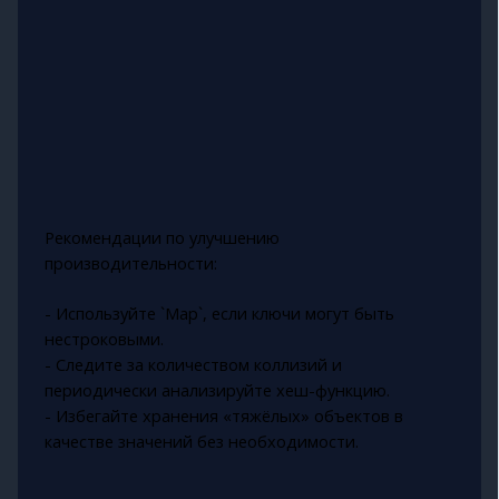
Рекомендации по улучшению
производительности:
- Используйте `Map`, если ключи могут быть
нестроковыми.
- Следите за количеством коллизий и
периодически анализируйте хеш-функцию.
- Избегайте хранения «тяжёлых» объектов в
качестве значений без необходимости.