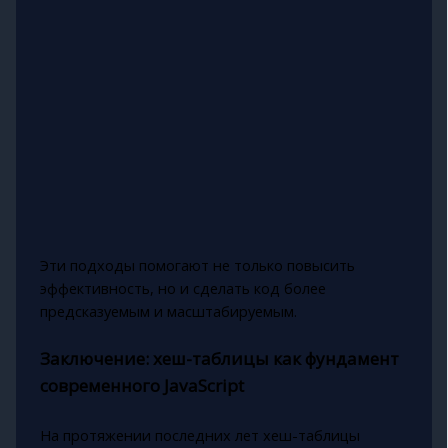
Эти подходы помогают не только повысить
эффективность, но и сделать код более
предсказуемым и масштабируемым.
Заключение: хеш-таблицы как фундамент
современного JavaScript
На протяжении последних лет хеш-таблицы