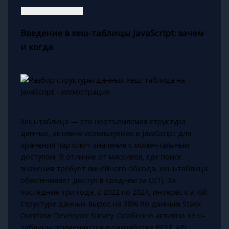
Введение в хеш-таблицы JavaScript: зачем
и когда
Хеш-таблица — это неотъемлемая структура
данных, активно используемая в JavaScript для
хранения пар ключ-значение с моментальным
доступом. В отличие от массивов, где поиск
значения требует линейного обхода, хеш-таблица
обеспечивает доступ в среднем за O(1). За
последние три года, с 2022 по 2024, интерес к этой
структуре данных вырос на 38% по данным Stack
Overflow Developer Survey. Особенно активно хеш-
таблицы применяются в разработке REST API,