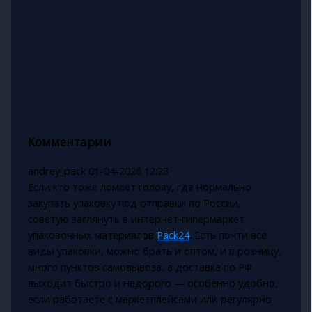
Комментарии
andrey_pack
01-04-2026 12:23
Если кто тоже ломает голову, где нормально
закупать упаковку под отправки по России,
советую заглянуть в интернет‑гипермаркет
упаковочных материалов
Pack24
. Есть почти все
виды упаковки, можно брать и оптом, и в розницу,
много пунктов самовывоза, а доставка по РФ
выходит быстро и недорого — особенно удобно,
если работаете с маркетплейсами или регулярно