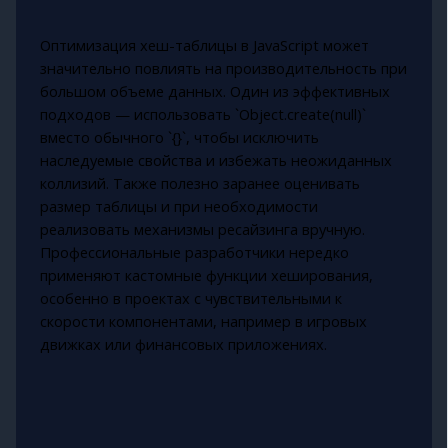
Оптимизация хеш-таблицы в JavaScript может
значительно повлиять на производительность при
большом объеме данных. Один из эффективных
подходов — использовать `Object.create(null)`
вместо обычного `{}`, чтобы исключить
наследуемые свойства и избежать неожиданных
коллизий. Также полезно заранее оценивать
размер таблицы и при необходимости
реализовать механизмы ресайзинга вручную.
Профессиональные разработчики нередко
применяют кастомные функции хеширования,
особенно в проектах с чувствительными к
скорости компонентами, например в игровых
движках или финансовых приложениях.