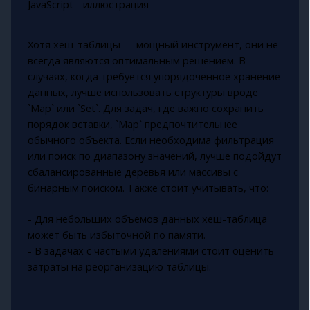
Хотя хеш-таблицы — мощный инструмент, они не
всегда являются оптимальным решением. В
случаях, когда требуется упорядоченное хранение
данных, лучше использовать структуры вроде
`Map` или `Set`. Для задач, где важно сохранить
порядок вставки, `Map` предпочтительнее
обычного объекта. Если необходима фильтрация
или поиск по диапазону значений, лучше подойдут
сбалансированные деревья или массивы с
бинарным поиском. Также стоит учитывать, что:
- Для небольших объемов данных хеш-таблица
может быть избыточной по памяти.
- В задачах с частыми удалениями стоит оценить
затраты на реорганизацию таблицы.