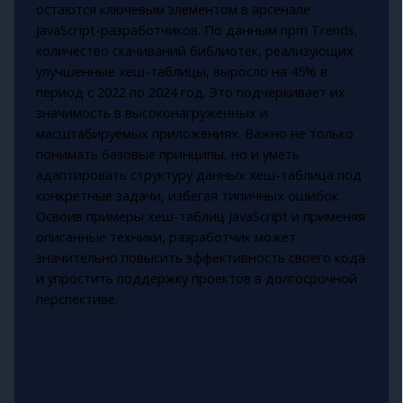
остаются ключевым элементом в арсенале
JavaScript-разработчиков. По данным npm Trends,
количество скачиваний библиотек, реализующих
улучшенные хеш-таблицы, выросло на 45% в
период с 2022 по 2024 год. Это подчеркивает их
значимость в высоконагруженных и
масштабируемых приложениях. Важно не только
понимать базовые принципы, но и уметь
адаптировать структуру данных хеш-таблица под
конкретные задачи, избегая типичных ошибок.
Освоив примеры хеш-таблиц JavaScript и применяя
описанные техники, разработчик может
значительно повысить эффективность своего кода
и упростить поддержку проектов в долгосрочной
перспективе.