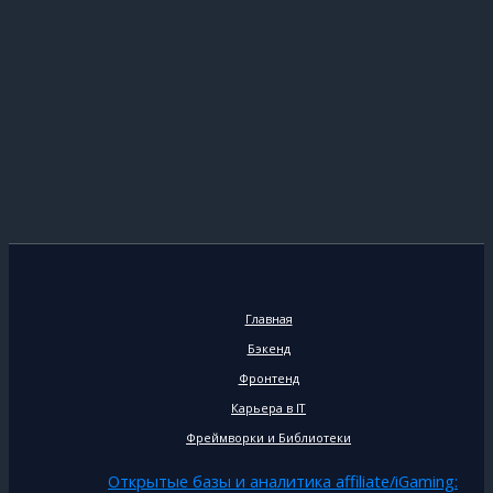
Главная
Бэкенд
Фронтенд
Карьера в IT
Фреймворки и Библиотеки
Открытые базы и аналитика affiliate/iGaming: