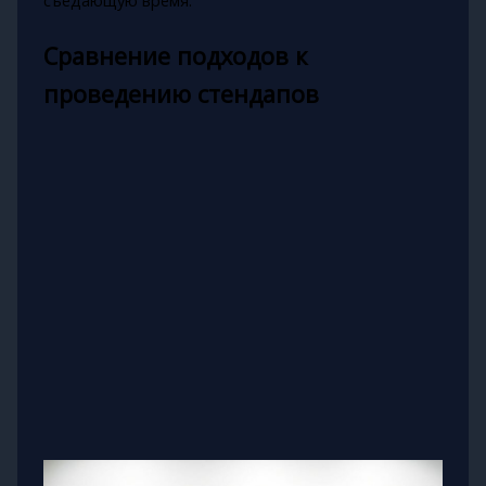
съедающую время.
Сравнение подходов к
проведению стендапов