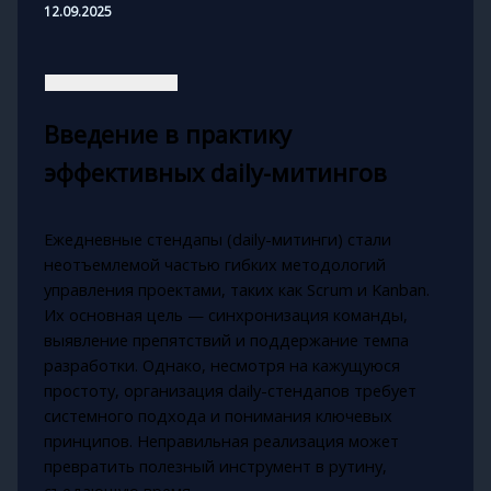
12.09.2025
Введение в практику
эффективных daily-митингов
Ежедневные стендапы (daily-митинги) стали
неотъемлемой частью гибких методологий
управления проектами, таких как Scrum и Kanban.
Их основная цель — синхронизация команды,
выявление препятствий и поддержание темпа
разработки. Однако, несмотря на кажущуюся
простоту, организация daily-стендапов требует
системного подхода и понимания ключевых
принципов. Неправильная реализация может
превратить полезный инструмент в рутину,