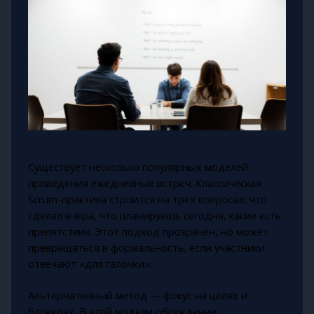
Существует несколько популярных моделей
проведения ежедневных встреч. Классическая
Scrum-практика строится на трех вопросах: что
сделал вчера, что планируешь сегодня, какие есть
препятствия. Этот подход прозрачен, но может
превращаться в формальность, если участники
отвечают «для галочки».
Альтернативный метод — фокус на целях и
блокерах. В этой модели обсуждение