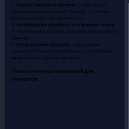
3.
Перерастяжение по времени
— daily-митинг
должен занимать не более 15 минут. Затяжные
встречи снижают продуктивность.
4.
Несоблюдение регулярности и времени начала
— нерегулярные митинги подрывают ритм работы
команды.
5.
Игнорирование блокеров
— сотрудники
опасаются говорить о проблемах, что затягивает
их решение и тормозит прогресс.
Плюсы и минусы технологий для
стендапов