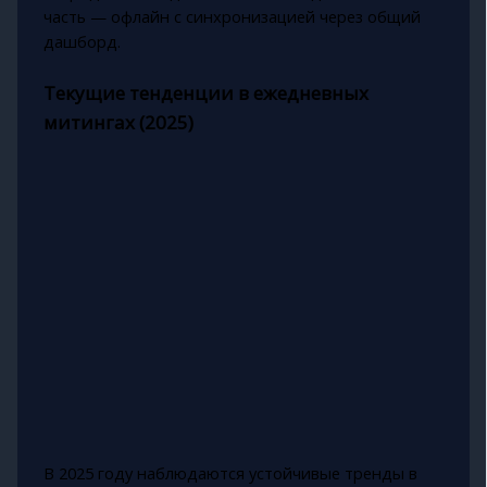
часть — офлайн с синхронизацией через общий
дашборд.
Текущие тенденции в ежедневных
митингах (2025)
В 2025 году наблюдаются устойчивые тренды в