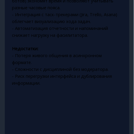
ботов) экономят время и позволяют учитывать
разные часовые пояса.
- Интеграция с таск-трекерами (Jira, Trello, Asana)
облегчает визуализацию хода задач.
- Автоматизация отчетности и напоминаний
снижает нагрузку на фасилитатора.
Недостатки:
- Потеря живого общения в асинхронном
формате.
- Сложности с дисциплиной без модератора.
- Риск перегрузки интерфейса и дублирования
информации.