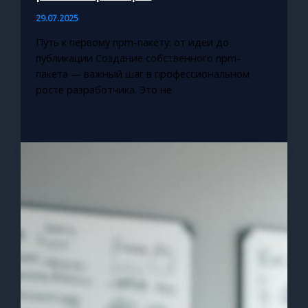
29.07.2025
Путь к первому npm-пакету: от идеи до
публикации Создание собственного npm-
пакета — важный шаг в профессиональном
росте разработчика. Это не