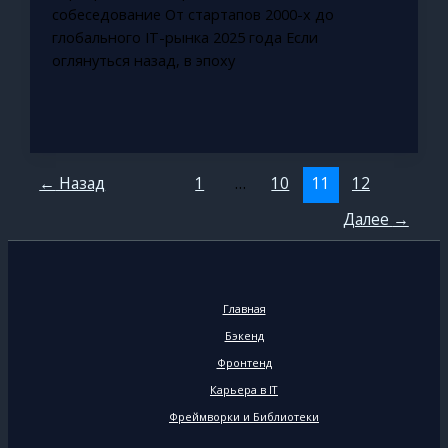
собеседование От стартапов 2000-х до
глобального IT-рынка 2025 года Если
оглянуться назад, в эпоху
←
Назад
1
…
10
11
12
Далее
→
Главная
Бэкенд
Фронтенд
Карьера в IT
Фреймворки и Библиотеки