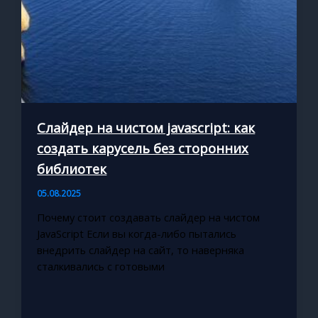
Слайдер на чистом javascript: как
создать карусель без сторонних
библиотек
05.08.2025
Почему стоит создавать слайдер на чистом
JavaScript Если вы когда-либо пытались
внедрить слайдер на сайт, то наверняка
сталкивались с готовыми