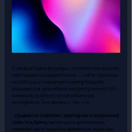
С каждым годом браузеры становятся всё мощнее,
а инструменты разработчиков — гибче. Прогнозы
на 2025 год от компании Smashing Magazine
указывают на дальнейшее распространение CSS-
анимаций, особенно среди мобильных
интерфейсов. Это связано с тем, что:
-
Градиенты позволяют адаптировать визуальный
стиль под бренд
: меняя цвета динамически,
компании могут запускать временные акции без