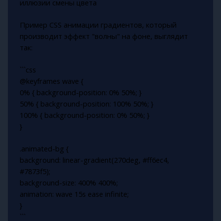
иллюзии смены цвета
Пример CSS анимации градиентов, который
производит эффект "волны" на фоне, выглядит
так:
```css
@keyframes wave {
0% { background-position: 0% 50%; }
50% { background-position: 100% 50%; }
100% { background-position: 0% 50%; }
}
.animated-bg {
background: linear-gradient(270deg, #ff6ec4,
#7873f5);
background-size: 400% 400%;
animation: wave 15s ease infinite;
}
```