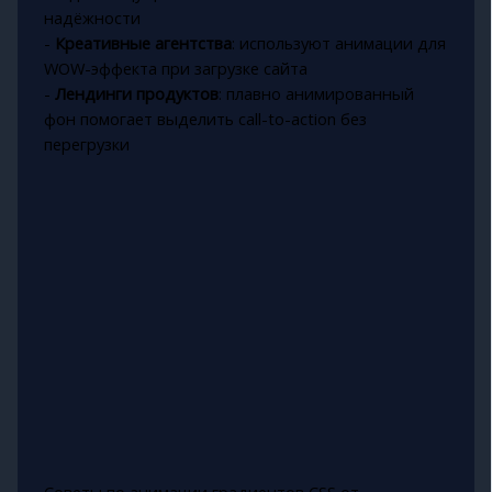
надёжности
-
Креативные агентства
: используют анимации для
WOW-эффекта при загрузке сайта
-
Лендинги продуктов
: плавно анимированный
фон помогает выделить call-to-action без
перегрузки