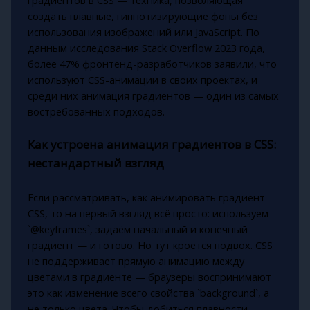
создать плавные, гипнотизирующие фоны без
использования изображений или JavaScript. По
данным исследования Stack Overflow 2023 года,
более 47% фронтенд-разработчиков заявили, что
используют CSS-анимации в своих проектах, и
среди них анимация градиентов — один из самых
востребованных подходов.
Как устроена анимация градиентов в CSS:
нестандартный взгляд
Если рассматривать, как анимировать градиент
CSS, то на первый взгляд всё просто: используем
`@keyframes`, задаём начальный и конечный
градиент — и готово. Но тут кроется подвох. CSS
не поддерживает прямую анимацию между
цветами в градиенте — браузеры воспринимают
это как изменение всего свойства `background`, а
не только цвета. Чтобы добиться плавности,