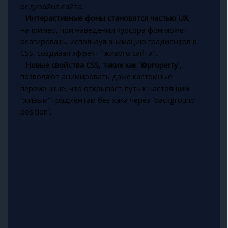
редизайна сайта.
-
Интерактивные фоны становятся частью UX
:
например, при наведении курсора фон может
реагировать, используя анимацию градиентов в
CSS, создавая эффект "живого сайта".
-
Новые свойства CSS, такие как `@property`
,
позволяют анимировать даже кастомные
переменные, что открывает путь к настоящим
“живым” градиентам без хака через `background-
position`.