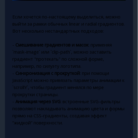
Если хочется по-настоящему выделиться, можно
выйти за рамки обычных linear и radial градиентов.
Вот несколько нестандартных подходов:
-
Смешивание градиентов и масок
: применяя
`mask-image` или `clip-path`, можно заставить
градиент "протекать" по сложной форме,
например, по силуэту логотипа.
-
Синхронизация с прокруткой
: при помощи
JavaScript можно привязать параметры анимации к
`scrollY`, чтобы градиент менялся по мере
прокрутки страницы.
-
Анимация через SVG
: встроенные SVG-фильтры
позволяют накладывать анимацию цвета и формы
прямо на CSS-градиенты, создавая эффект
“жидкой” поверхности.