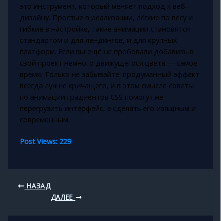
это инструмент, который меняет подход к веб-
дизайну. Простые в реализации, лёгкие по весу и
гибкие в настройке, такие анимации становятся
стандартом и для лендингов, и для крупных
платформ. Если вы ещё не пробовали добавить в
свой проект немного движущегося цвета — самое
время. Только не забывайте: продуманный эффект
всегда лучше кричащего, и в этом смысле советы
по анимации градиентов CSS помогут не
перегрузить интерфейс, а сделать его изящным и
современным.
Post Views:
229
НАЗАД
ДАЛЕЕ