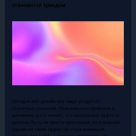
становится трендом
Сегодня веб-дизайн всё чаще уходит от
статичных решений. Пользователи привыкли к
динамике, а это значит, что визуальные эффекты
должны быть не просто красивыми, но и живыми.
Одним из таких эффектов стала анимация
градиентов в CSS — техника, позволяющая