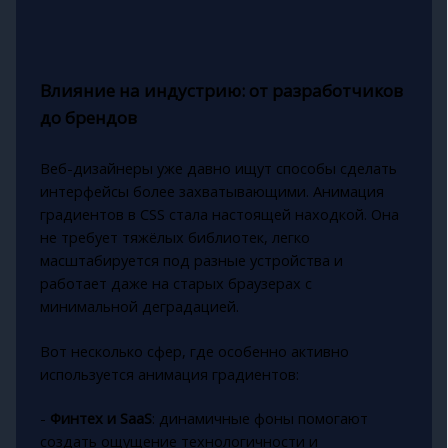
Влияние на индустрию: от разработчиков
до брендов
Веб-дизайнеры уже давно ищут способы сделать
интерфейсы более захватывающими. Анимация
градиентов в CSS стала настоящей находкой. Она
не требует тяжёлых библиотек, легко
масштабируется под разные устройства и
работает даже на старых браузерах с
минимальной деградацией.
Вот несколько сфер, где особенно активно
используется анимация градиентов:
-
Финтех и SaaS
: динамичные фоны помогают
создать ощущение технологичности и