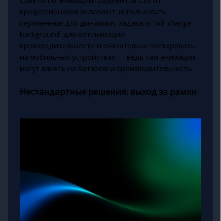
Советы по анимации градиентов CSS от
профессионалов включают: использовать
переменные для динамики, задавать `will-change:
background` для оптимизации
производительности и обязательно тестировать
на мобильных устройствах — ведь там анимации
могут влиять на батарею и производительность.
Нестандартные решения: выход за рамки