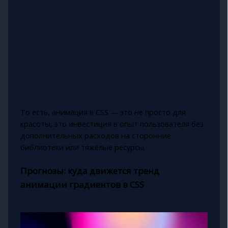
То есть, анимация в CSS — это не просто для
красоты, это инвестиция в опыт пользователя без
дополнительных расходов на сторонние
библиотеки или тяжёлые ресурсы.
Прогнозы: куда движется тренд
анимации градиентов в CSS