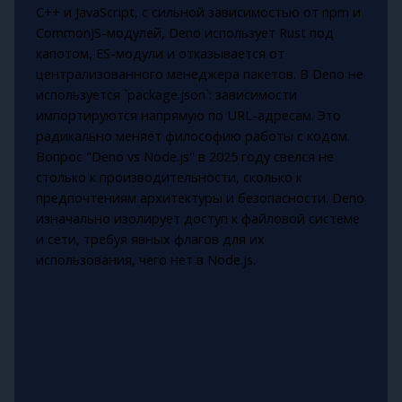
C++ и JavaScript, с сильной зависимостью от npm и
CommonJS-модулей, Deno использует Rust под
капотом, ES-модули и отказывается от
централизованного менеджера пакетов. В Deno не
используется `package.json`: зависимости
импортируются напрямую по URL-адресам. Это
радикально меняет философию работы с кодом.
Вопрос "Deno vs Node.js" в 2025 году свелся не
столько к производительности, сколько к
предпочтениям архитектуры и безопасности. Deno
изначально изолирует доступ к файловой системе
и сети, требуя явных флагов для их
использования, чего нет в Node.js.