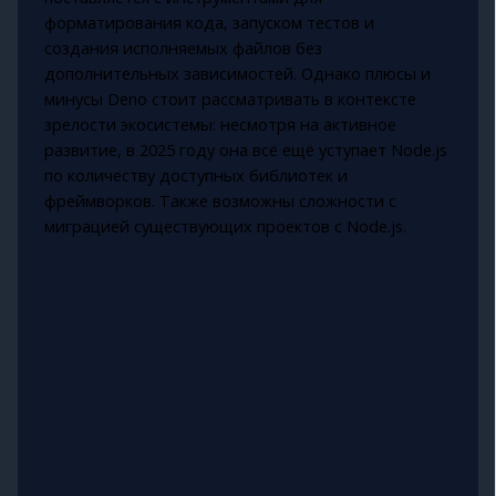
форматирования кода, запуском тестов и
создания исполняемых файлов без
дополнительных зависимостей. Однако плюсы и
минусы Deno стоит рассматривать в контексте
зрелости экосистемы: несмотря на активное
развитие, в 2025 году она всё ещё уступает Node.js
по количеству доступных библиотек и
фреймворков. Также возможны сложности с
миграцией существующих проектов с Node.js.