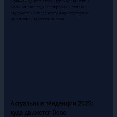
в рамках одного стека. Переход на Deno в
большинстве случаев оправдан, если вы
стремитесь к более чистой архитектуре и
минимальным зависимостям.
Актуальные тенденции 2025:
куда движется Deno