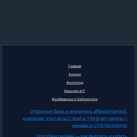
Главная
Бэкенд
Фронтенд
Карьера в IT
Фреймворки и Библиотеки
Открытые базы и аналитика affiliate/iGaming:
компании, контакты C-level и Telegram‑каналы с
ценами и CPM бесплатно
Ноутбуки онлайн — как выбрать и купить