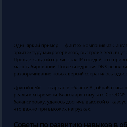
Один яркий пример — финтех-компания из Сингап
архитектуру микросервисов, выстроив весь внутр
Прежде каждый сервис знал IP соседей, что прив
масштабировании. После внедрения DNS резолвин
разворачивание новых версий сократилось вдвое
Другой кейс — стартап в области AI, обрабатыв
реальном времени. Благодаря тому, что CoreDNS
балансировку, удалось достичь высокой отказоус
что важно при высоких нагрузках.
Советы по развитию навыков в об