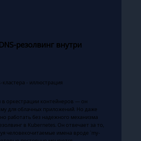
 DNS-резолвинг внутри
ом в оркестрации контейнеров — он
му для облачных приложений. Но даже
но работать без надежного механизма
золвинг в Kubernetes. Он отвечает за то,
зуя человекочитаемые имена вроде `my-
ов, которые постоянно меняются.