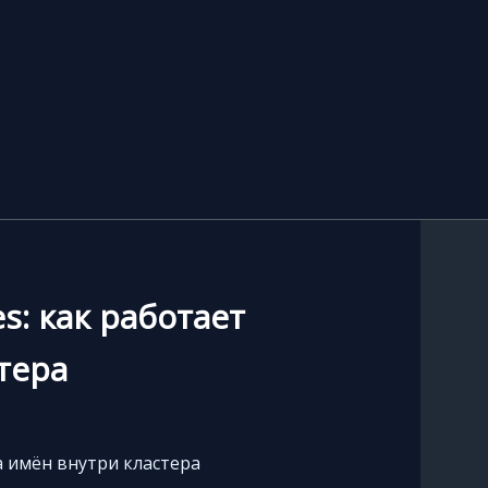
s: как работает
тера
а имён внутри кластера