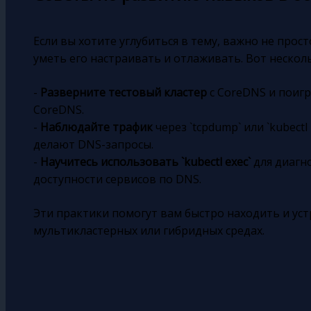
Если вы хотите углубиться в тему, важно не прост
уметь его настраивать и отлаживать. Вот нескол
-
Разверните тестовый кластер
с CoreDNS и поиг
CoreDNS.
-
Наблюдайте трафик
через `tcpdump` или `kubectl
делают DNS-запросы.
-
Научитесь использовать `kubectl exec`
для диагно
доступности сервисов по DNS.
Эти практики помогут вам быстро находить и ус
мультикластерных или гибридных средах.