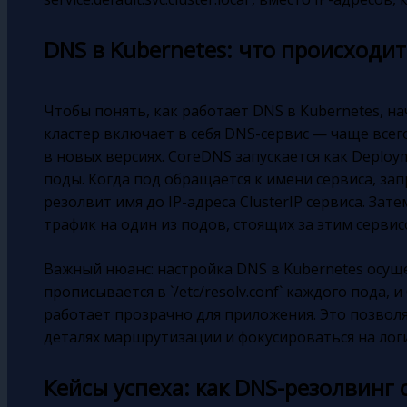
DNS в Kubernetes: что происходи
Чтобы понять, как работает DNS в Kubernetes, н
кластер включает в себя DNS-сервис — чаще всег
в новых версиях. CoreDNS запускается как Deplo
поды. Когда под обращается к имени сервиса, за
резолвит имя до IP-адреса ClusterIP сервиса. Зат
трафик на один из подов, стоящих за этим сервис
Важный нюанс: настройка DNS в Kubernetes осущ
прописывается в `/etc/resolv.conf` каждого пода, и
работает прозрачно для приложения. Это позвол
деталях маршрутизации и фокусироваться на логи
Кейсы успеха: как DNS-резолвинг