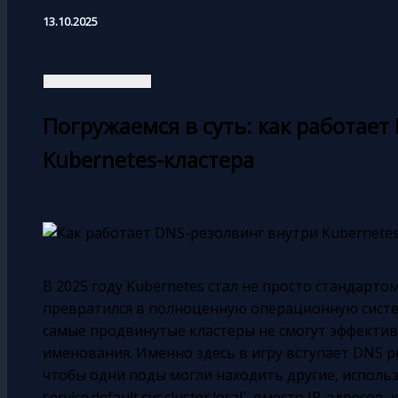
13.10.2025
Погружаемся в суть: как работает
Kubernetes-кластера
В 2025 году Kubernetes стал не просто стандарт
превратился в полноценную операционную систе
самые продвинутые кластеры не смогут эффектив
именования. Именно здесь в игру вступает DNS ре
чтобы одни поды могли находить другие, исполь
service.default.svc.cluster.local`, вместо IP-адрес