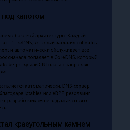
т под капотом
ачнем с базовой архитектуры. Каждый
о это CoreDNS, который заменил kube-dns
yment и автоматически обслуживает все
прос сначала попадает в CoreDNS, который
ем kube-proxy или CNI плагин направляет
ом.
ествляется автоматически. DNS-сервер
 благодаря iptables или eBPF, резолвинг
яет разработчикам не задумываться о
ке.
 стал краеугольным камнем