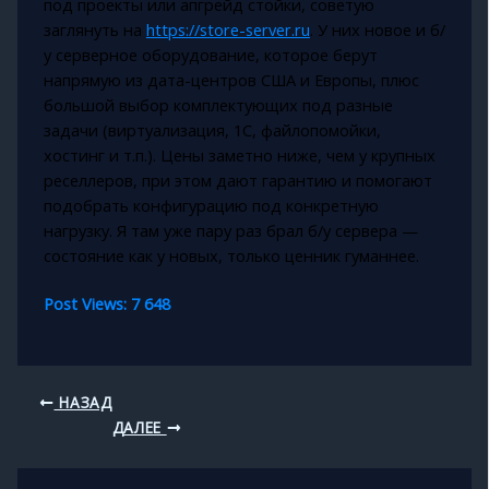
под проекты или апгрейд стойки, советую
заглянуть на
https://store-server.ru
. У них новое и б/
у серверное оборудование, которое берут
напрямую из дата-центров США и Европы, плюс
большой выбор комплектующих под разные
задачи (виртуализация, 1С, файлопомойки,
хостинг и т.п.). Цены заметно ниже, чем у крупных
реселлеров, при этом дают гарантию и помогают
подобрать конфигурацию под конкретную
нагрузку. Я там уже пару раз брал б/у сервера —
состояние как у новых, только ценник гуманнее.
Post Views:
7 648
НАЗАД
ДАЛЕЕ