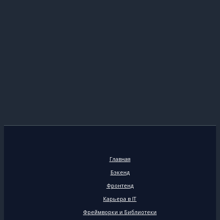
Главная
Бэкенд
Фронтенд
Карьера в IT
Фреймворки и Библиотеки