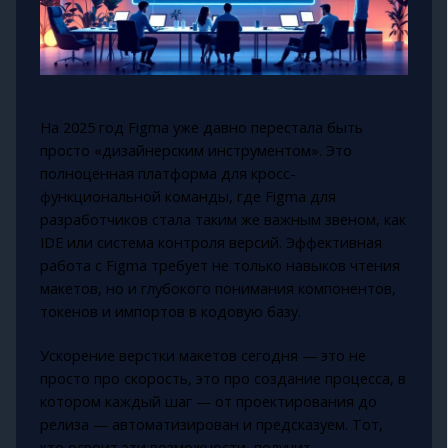
На 2025 год Figma уже давно перестала быть
просто «дизайнерским инструментом». Это
полноценная платформа для кросс-
функциональной команды, где Figma для
разработчиков стала таким же важным звеном, как
IDE или система контроля версий. Эффективная
работа с Figma требует не только навыков чтения
макетов, но и глубокого понимания компонентов,
токенов и импортов в кодовую базу.
Ускорение верстки макетов сегодня — это не
просто про скорость, это про создание процесса, в
котором каждый шаг — от проектирования до
релиза — автоматизирован и предсказуем. Тот,
кто освоит эти возможности, получит