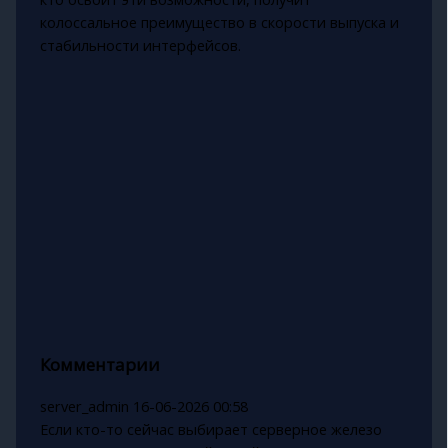
колоссальное преимущество в скорости выпуска и
стабильности интерфейсов.
Комментарии
server_admin
16-06-2026 00:58
Если кто-то сейчас выбирает серверное железо