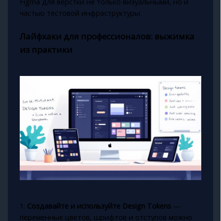
Figma для верстки не только визуальными, но и
частью тестовой инфраструктуры.
Лайфхаки для профессионалов: выжимка
из практики
1.
Создавайте и используйте Design Tokens
—
переменные цветов, шрифтов и отступов можно