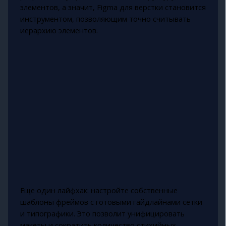
элементов, а значит, Figma для верстки становится
инструментом, позволяющим точно считывать
иерархию элементов.
Еще один лайфхак: настройте собственные
шаблоны фреймов с готовыми гайдлайнами сетки
и типографики. Это позволит унифицировать
макеты и сократить количество стихийных