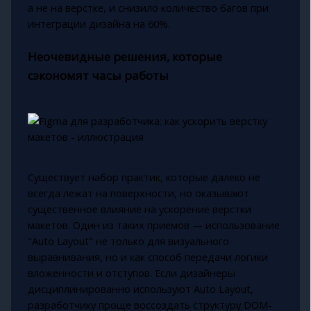
а не на верстке, и снизило количество багов при
интеграции дизайна на 60%.
Неочевидные решения, которые
сэкономят часы работы
Существует набор практик, которые далеко не
всегда лежат на поверхности, но оказывают
существенное влияние на ускорение верстки
макетов. Один из таких приемов — использование
"Auto Layout" не только для визуального
выравнивания, но и как способ передачи логики
вложенности и отступов. Если дизайнеры
дисциплинированно используют Auto Layout,
разработчику проще воссоздать структуру DOM-