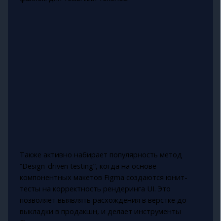
Также активно набирает популярность метод
“Design-driven testing”, когда на основе
компонентных макетов Figma создаются юнит-
тесты на корректность рендеринга UI. Это
позволяет выявлять расхождения в верстке до
выкладки в продакшн, и делает инструменты