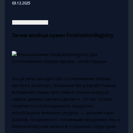
03.12.2025
Зачем вообще нужен FinalizationRegistry
Когда речь заходит про отслеживание сборки
мусора в JavaScript, большинство разработчиков
вспоминает лишь про слабые ссылки и веру в
«авось движок сам всё сделает». Но как только
появляется необходимость аккуратно
освобождать внешние ресурсы — дескрипторы
файлов, соединения с нативными модулями, кэш в
WebAssembly или записи в сторонних структурах