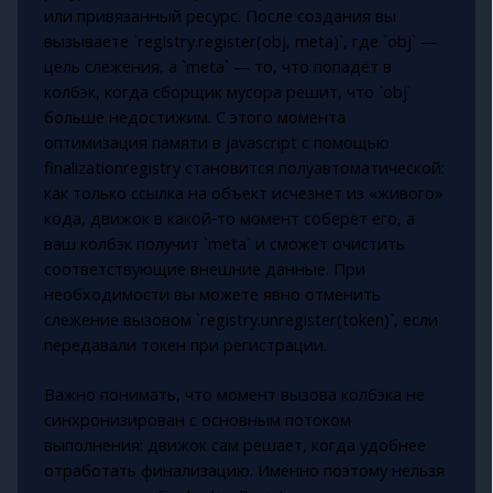
или привязанный ресурс. После создания вы
вызываете `registry.register(obj, meta)`, где `obj` —
цель слежения, а `meta` — то, что попадёт в
колбэк, когда сборщик мусора решит, что `obj`
больше недостижим. С этого момента
оптимизация памяти в javascript с помощью
finalizationregistry становится полуавтоматической:
как только ссылка на объект исчезнет из «живого»
кода, движок в какой‑то момент соберёт его, а
ваш колбэк получит `meta` и сможет очистить
соответствующие внешние данные. При
необходимости вы можете явно отменить
слежение вызовом `registry.unregister(token)`, если
передавали токен при регистрации.
Важно понимать, что момент вызова колбэка не
синхронизирован с основным потоком
выполнения: движок сам решает, когда удобнее
отработать финализацию. Именно поэтому нельзя