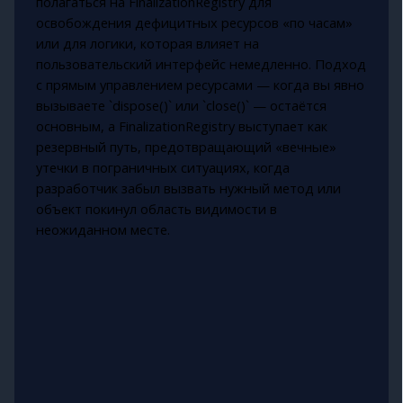
полагаться на FinalizationRegistry для
освобождения дефицитных ресурсов «по часам»
или для логики, которая влияет на
пользовательский интерфейс немедленно. Подход
с прямым управлением ресурсами — когда вы явно
вызываете `dispose()` или `close()` — остаётся
основным, а FinalizationRegistry выступает как
резервный путь, предотвращающий «вечные»
утечки в пограничных ситуациях, когда
разработчик забыл вызвать нужный метод или
объект покинул область видимости в
неожиданном месте.