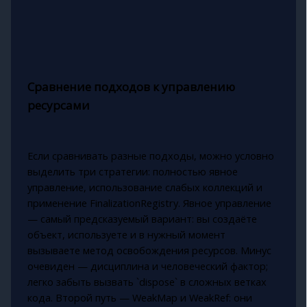
Сравнение подходов к управлению
ресурсами
Если сравнивать разные подходы, можно условно
выделить три стратегии: полностью явное
управление, использование слабых коллекций и
применение FinalizationRegistry. Явное управление
— самый предсказуемый вариант: вы создаёте
объект, используете и в нужный момент
вызываете метод освобождения ресурсов. Минус
очевиден — дисциплина и человеческий фактор;
легко забыть вызвать `dispose` в сложных ветках
кода. Второй путь — WeakMap и WeakRef: они