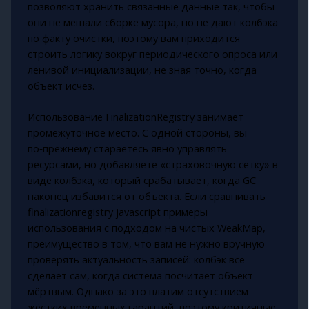
позволяют хранить связанные данные так, чтобы
они не мешали сборке мусора, но не дают колбэка
по факту очистки, поэтому вам приходится
строить логику вокруг периодического опроса или
ленивой инициализации, не зная точно, когда
объект исчез.
Использование FinalizationRegistry занимает
промежуточное место. С одной стороны, вы
по‑прежнему стараетесь явно управлять
ресурсами, но добавляете «страховочную сетку» в
виде колбэка, который срабатывает, когда GC
наконец избавится от объекта. Если сравнивать
finalizationregistry javascript примеры
использования с подходом на чистых WeakMap,
преимущество в том, что вам не нужно вручную
проверять актуальность записей: колбэк всё
сделает сам, когда система посчитает объект
мёртвым. Однако за это платим отсутствием
жёстких временных гарантий, поэтому критичные