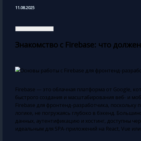
11.08.2025
Знакомство с Firebase: что долже
Firebase — это облачная платформа от Google, к
быстрого создания и масштабирования веб- и мо
Firebase для фронтенд-разработчика, поскольку 
логике, не погружаясь глубоко в бэкенд. Большинс
данных, аутентификацию и хостинг, доступны через
идеальным для SPA-приложений на React, Vue или 