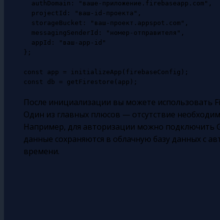
  authDomain: "ваше-приложение.firebaseapp.com",

  projectId: "ваш-id-проекта",

  storageBucket: "ваш-проект.appspot.com",

  messagingSenderId: "номер-отправителя",

  appId: "ваш-app-id"

};

const app = initializeApp(firebaseConfig);

После инициализации вы можете использовать Fire
Один из главных плюсов — отсутствие необходим
Например, для авторизации можно подключить Goo
данные сохраняются в облачную базу данных с а
времени.