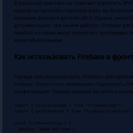
В реальной практике он помогает упростить MVP
недели на настройку серверов и баз, вы буквальн
хранение данных и деплой сайта. Однако, несмо
документацию, при начале работы с Firebase дл
ошибки, которые могут привести к проблемам с 
масштабированием.
Как использовать Firebase в фрон
Прежде чем интегрировать Firebase с веб-прилож
Firebase. После этого необходимо подключить Fire
конфигурацию. Пример базовой настройки выгля
import { initializeApp } from "firebase/app";

import { getFirestore } from "firebase/firestore";

const firebaseConfig = {

  apiKey: "Ваша API-ключ",
