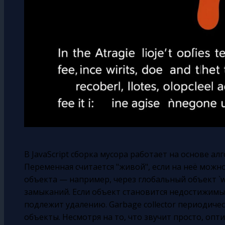
В JavaScript сборка мусора работает на основе алг
Переменная считается "живой", если на неё можн
объекта — например, через глобальный объект `win
замыканий. Если объект становится недостижимым
подлежит удалению. Garbage collector периодичес
объекты. Несмотря на то, что звучит просто, опт