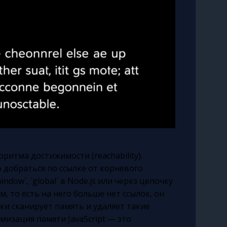
оритма достижимости (reachability).
о добраться по ссылке от корневого
dow`, `global` в Node.js или через цепочку
, то есть на него больше нет ссылок, он
ки сканирует память и удаляет такие
имизация памяти JavaScript — это