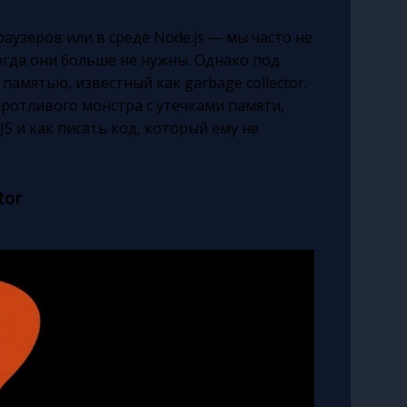
раузеров или в среде Node.js — мы часто не
огда они больше не нужны. Однако под
мятью, известный как garbage collector.
ротливого монстра с утечками памяти,
S и как писать код, который ему не
tor