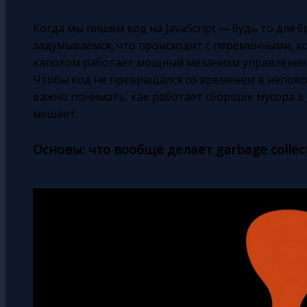
Когда мы пишем код на JavaScript — будь то для б
задумываемся, что происходит с переменными, к
капотом работает мощный механизм управления па
Чтобы код не превращался со временем в непово
важно понимать, как работает сборщик мусора в J
мешает.
Основы: что вообще делает garbage collec