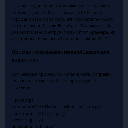
Технически, данные отправляются с заголовком
`Content-Type: text/plain;charset=UTF-8`, если
передано строковое тело, или `application/x-www-
form-urlencoded`, если FormData. Максимальный
размер полезной нагрузки зависит от браузера, но,
как правило, безопасный предел — около 64 КБ.
Пример использования sendBeacon для
аналитики
Вот базовый пример, как организовать отправку
пользовательского события при уходе со
страницы:
```javascript
window.addEventListener('unload', function () {
const data = JSON.stringify({
event: 'page_exit',
timestamp: Date.now(),