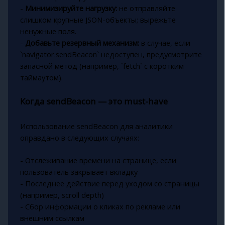
-
Минимизируйте нагрузку:
не отправляйте
слишком крупные JSON-объекты; вырежьте
ненужные поля.
-
Добавьте резервный механизм:
в случае, если
`navigator.sendBeacon` недоступен, предусмотрите
запасной метод (например, `fetch` с коротким
таймаутом).
Когда sendBeacon — это must-have
Использование sendBeacon для аналитики
оправдано в следующих случаях:
- Отслеживание времени на странице, если
пользователь закрывает вкладку
- Последнее действие перед уходом со страницы
(например, scroll depth)
- Сбор информации о кликах по рекламе или
внешним ссылкам