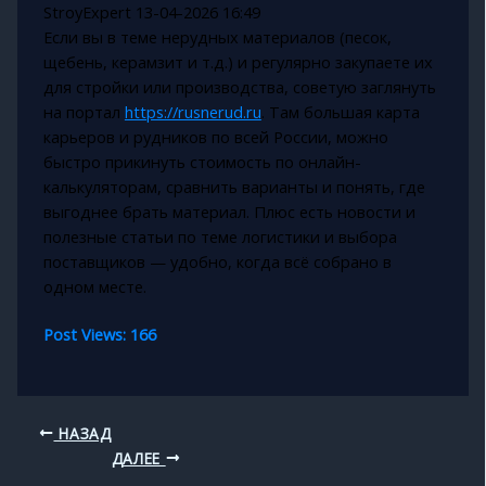
StroyExpert
13-04-2026 16:49
Если вы в теме нерудных материалов (песок,
щебень, керамзит и т.д.) и регулярно закупаете их
для стройки или производства, советую заглянуть
на портал
https://rusnerud.ru
. Там большая карта
карьеров и рудников по всей России, можно
быстро прикинуть стоимость по онлайн-
калькуляторам, сравнить варианты и понять, где
выгоднее брать материал. Плюс есть новости и
полезные статьи по теме логистики и выбора
поставщиков — удобно, когда всё собрано в
одном месте.
Post Views:
166
НАЗАД
ДАЛЕЕ