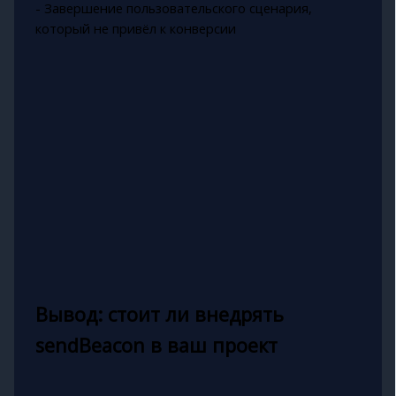
- Завершение пользовательского сценария,
который не привёл к конверсии
Вывод: стоит ли внедрять
sendBeacon в ваш проект