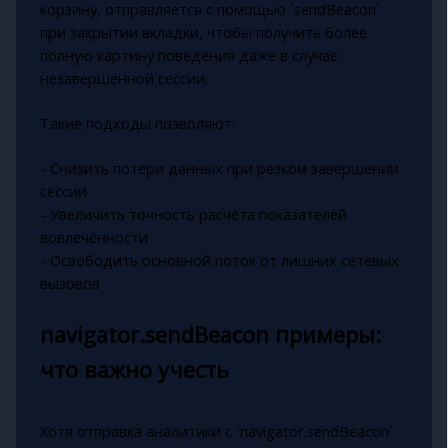
корзину, отправляется с помощью `sendBeacon`
при закрытии вкладки, чтобы получить более
полную картину поведения даже в случае
незавершённой сессии.
Такие подходы позволяют:
- Снизить потери данных при резком завершении
сессии
- Увеличить точность расчёта показателей
вовлечённости
- Освободить основной поток от лишних сетевых
вызовов
navigator.sendBeacon примеры:
что важно учесть
Хотя отправка аналитики с `navigator.sendBeacon`