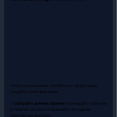
Чтобы использовать `sendBeacon` эффективно,
следуйте этим практикам:
-
Собирайте данные заранее:
агрегируйте события
в течение сессии и отправляйте всё одним
пакетом при выгрузке.