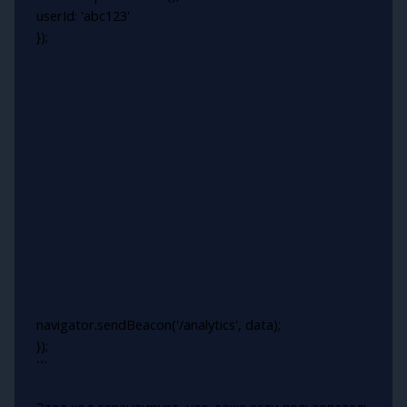
userId: 'abc123'
});
navigator.sendBeacon('/analytics', data);
});
```
Этот код гарантирует, что даже если пользователь