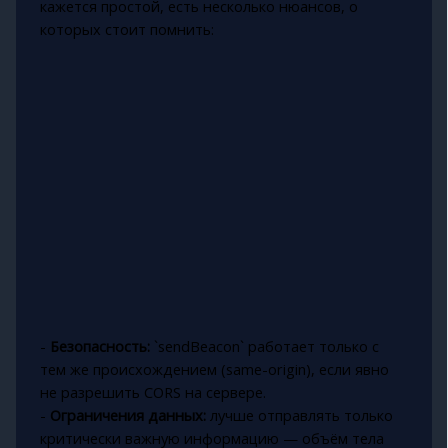
кажется простой, есть несколько нюансов, о
которых стоит помнить:
-
Безопасность:
`sendBeacon` работает только с
тем же происхождением (same-origin), если явно
не разрешить CORS на сервере.
-
Ограничения данных:
лучше отправлять только
критически важную информацию — объём тела