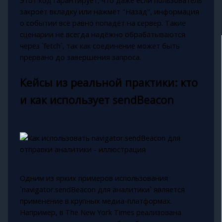
закроет вкладку или нажмёт "Назад", информация
о событии всё равно попадёт на сервер. Такие
сценарии не всегда надёжно обрабатываются
через `fetch`, так как соединение может быть
прервано до завершения запроса.
Кейсы из реальной практики: кто
и как использует sendBeacon
Одним из ярких примеров использования
`navigator.sendBeacon для аналитики` является
применение в крупных медиа-платформах.
Например, в The New York Times реализована