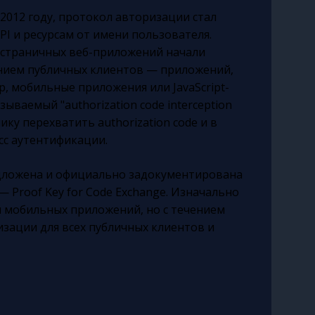
2012 году, протокол авторизации стал
PI и ресурсам от имени пользователя.
остраничных веб-приложений начали
анием публичных клиентов — приложений,
, мобильные приложения или JavaScript-
зываемый "authorization code interception
ику перехватить authorization code и в
сс аутентификации.
редложена и официально задокументирована
 Proof Key for Code Exchange. Изначально
и мобильных приложений, но с течением
зации для всех публичных клиентов и