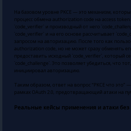
На базовом уровне PKCE — это механизм, котор
процесс обмена authorization code на access token
`code_verifier` и производный от него `code_chall
`code_verifier` и на его основе рассчитывает `code
запросом на авторизацию. После того как пользо
authorization code, но не может сразу обменять ег
предоставить исходный `code_verifier`, который 
`code_challenge`. Это позволяет убедиться, что т
инициировал авторизацию.
Таким образом, ответ на вопрос “PKCE что это” 
рамках OAuth 2.0, предотвращающий атаки на пу
Реальные кейсы применения и атаки без