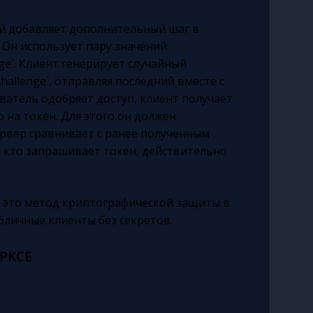
ый добавляет дополнительный шаг в
. Он использует пару значений:
enge`. Клиент генерирует случайный
_challenge`, отправляя последний вместе с
ватель одобряет доступ, клиент получает
о на токен. Для этого он должен
сервер сравнивает с ранее полученным
от, кто запрашивает токен, действительно
— это метод криптографической защиты в
бличные клиенты без секретов.
 PKCE