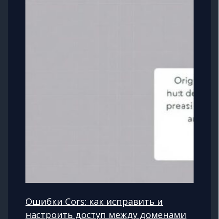
Ошибки Cors: как исправить и
настроить доступ между доменами