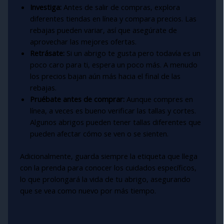
Investiga:
Antes de salir de compras, explora
diferentes tiendas en línea y compara precios. Las
rebajas pueden variar, así que asegúrate de
aprovechar las mejores ofertas.
Retrásate:
Si un abrigo te gusta pero todavía es un
poco caro para ti, espera un poco más. A menudo
los precios bajan aún más hacia el final de las
rebajas.
Pruébate antes de comprar:
Aunque compres en
línea, a veces es bueno verificar las tallas y cortes.
Algunos abrigos pueden tener tallas diferentes que
pueden afectar cómo se ven o se sienten.
Adicionalmente, guarda siempre la etiqueta que llega
con la prenda para conocer los cuidados específicos,
lo que prolongará la vida de tu abrigo, asegurando
que se vea como nuevo por más tiempo.