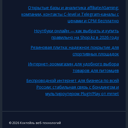
Открытые базы и аналитика affiliate/iGaming:
компании, контакты C-level и Telegram‑каналы с
ценами и CPM бесплатно
Ноутбуки онлайн — как выбрать и купить
правильно на Shop.kz в 2026 году
Резиновая плитка: надежное покрытие для
спортивных площадок
Интернет-зоомагазин для удобного выбора
товаров для питомцев
Беспроводной интернет для бизнеса по всей
России: стабильная связь с бондингом и
мультироутером Plug’n’Play от mrnet
© 2026 Коктейль веб-технологий