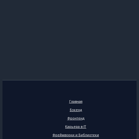
Главная
Бэкенд
Фронтенд
Карьера в IT
Фреймворки и Библиотеки