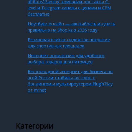
affiliate/iGaming: компании, контакты C-
level и Telegram‑каналы с ценами и CPM
бесплатно
Ноутбуки онлайн — как выбрать и купить
правильно на Shop.kz в 2026 году
Резиновая плитка: надежное покрытие
для спортивных площадок
Интернет-зоомагазин для удобного
выбора товаров для питомцев
Беспроводной интернет для бизнеса по
всей России: стабильная связь с
бондингом и мультироутером Plug’n’Play
от mrnet
Категории