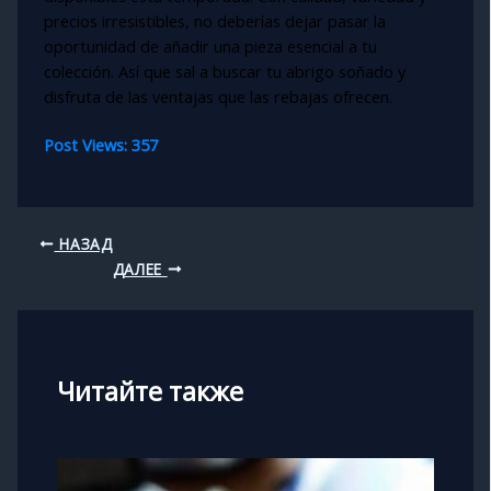
precios irresistibles, no deberías dejar pasar la
oportunidad de añadir una pieza esencial a tu
colección. Así que sal a buscar tu abrigo soñado y
disfruta de las ventajas que las rebajas ofrecen.
Post Views:
357
НАЗАД
ДАЛЕЕ
Читайте также