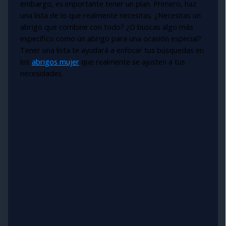
embargo, es importante tener un plan. Primero, haz
una lista de lo que realmente necesitas. ¿Necesitas un
abrigo que combine con todo? ¿O buscas algo más
específico como un abrigo para una ocasión especial?
Tener una lista te ayudará a enfocar tus búsquedas en
los
abrigos mujer
que realmente se ajusten a tus
necesidades.