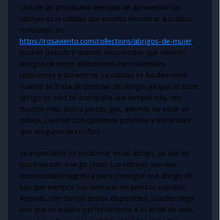
Una de las principales ventajas de aprovechar las
rebajas es la calidad que puedes encontrar a precios
reducidos. En
https://rosaviento.com/collections/abrigos-de-mujer
,
podrás descubrir marcas reconocidas que ofrecen
abrigos de mujer elaborados con materiales
resistentes y duraderos. La calidad es fundamental
cuando se trata de prendas de abrigo, ya que un buen
abrigo no solo te acompaña una temporada, sino
muchas más. Busca piezas que, además de estar en
rebaja, cuenten con opiniones positivas y materiales
que aseguren tu confort.
Es importante no escatimar en un abrigo, ya que es
una inversión a largo plazo. Las rebajas son una
oportunidad magnífica para conseguir ese abrigo de
lujo que siempre has deseado sin sentirte culpable.
Además, con tantos estilos disponibles, puedes elegir
uno que se adapte perfectamente a tu estilo de vida,