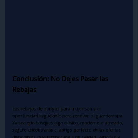
Conclusión: No Dejes Pasar las
Rebajas
Las rebajas de abrigos para mujer son una
oportunidad inigualable para renovar tu guardarropa.
Ya sea que busques algo clásico, moderno o atrevido,
seguro encontrarás el abrigo perfecto en las ofertas
disponibles esta temporada. Con calidad, variedad y