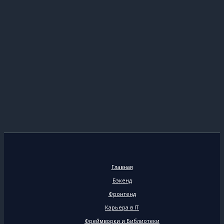
Главная
Бэкенд
Фронтенд
Карьера в IT
Фреймворки и Библиотеки