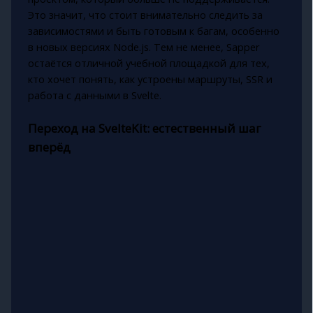
Это значит, что стоит внимательно следить за
зависимостями и быть готовым к багам, особенно
в новых версиях Node.js. Тем не менее, Sapper
остаётся отличной учебной площадкой для тех,
кто хочет понять, как устроены маршруты, SSR и
работа с данными в Svelte.
Переход на SvelteKit: естественный шаг
вперёд