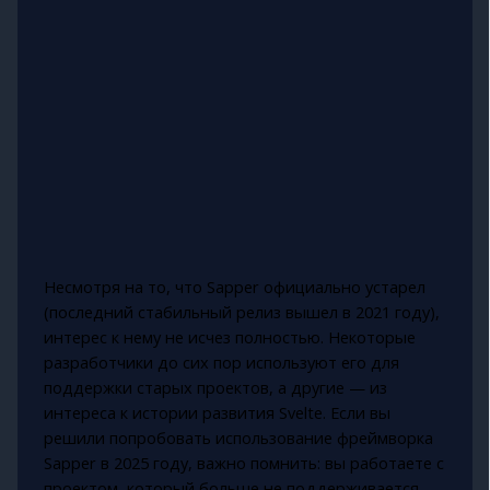
Несмотря на то, что Sapper официально устарел
(последний стабильный релиз вышел в 2021 году),
интерес к нему не исчез полностью. Некоторые
разработчики до сих пор используют его для
поддержки старых проектов, а другие — из
интереса к истории развития Svelte. Если вы
решили попробовать использование фреймворка
Sapper в 2025 году, важно помнить: вы работаете с
проектом, который больше не поддерживается.