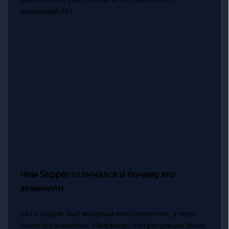
внешними API.
Чем Sapper отличался и почему его
заменили
Хотя Sapper был мощным инструментом, у него
были ограничения. Например, конфигурация была