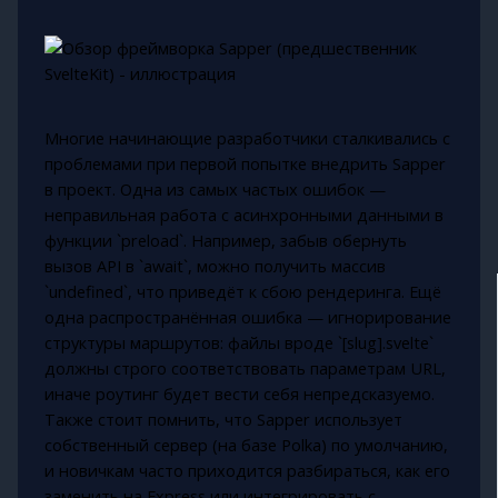
Многие начинающие разработчики сталкивались с
проблемами при первой попытке внедрить Sapper
в проект. Одна из самых частых ошибок —
неправильная работа с асинхронными данными в
функции `preload`. Например, забыв обернуть
вызов API в `await`, можно получить массив
`undefined`, что приведёт к сбою рендеринга. Ещё
одна распространённая ошибка — игнорирование
структуры маршрутов: файлы вроде `[slug].svelte`
должны строго соответствовать параметрам URL,
иначе роутинг будет вести себя непредсказуемо.
Также стоит помнить, что Sapper использует
собственный сервер (на базе Polka) по умолчанию,
и новичкам часто приходится разбираться, как его
заменить на Express или интегрировать с