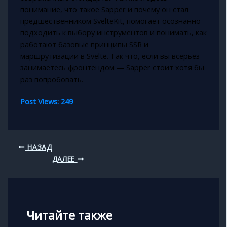
понимание, что такое Sapper и почему он стал
предшественником SvelteKit, помогает осознанно
подходить к выбору инструментов и понимать, как
работают базовые принципы SSR и
маршрутизации в Svelte. Так что, если вы всерьёз
занимаетесь фронтендом — Sapper стоит хотя бы
раз попробовать.
Post Views:
249
НАЗАД
ДАЛЕЕ
Читайте также