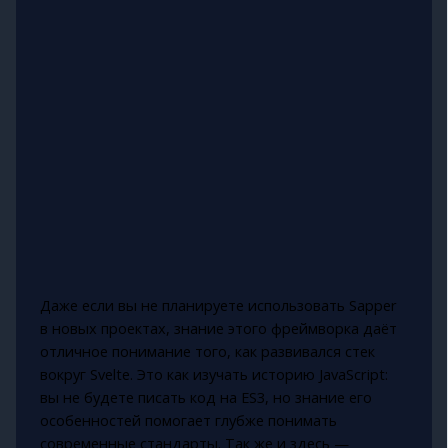
Даже если вы не планируете использовать Sapper
в новых проектах, знание этого фреймворка даёт
отличное понимание того, как развивался стек
вокруг Svelte. Это как изучать историю JavaScript:
вы не будете писать код на ES3, но знание его
особенностей помогает глубже понимать
современные стандарты. Так же и здесь —