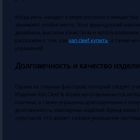
Когда речь заходит о мире роскоши и изящества, 
занимают особое место. Этот французский ювел
дизайном, высоким качеством и использованием 
расскажем о том, как
van cleef купить
, а также н
украшений.
Долговечность и качество изделий
Одним из главных факторов, который следует учи
Изделия Van Cleef & Arpels изготавливаются из б
платина, а также украшены драгоценными и пол
долговечность ювелирных изделий. Бренд извес
культурой, что делает каждое украшение настоя