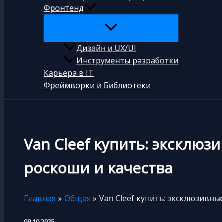
Фронтенд
Дизайн и UX/UI
Инструменты разработки
Карьера в IT
Фреймворки и Библиотеки
Van Cleef купить: эксклю
роскоши и качества
Главная
Общая
Van Cleef купить: эксклюзивн
09.10.2025