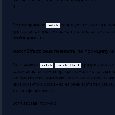
})
```
В этом примере
реагирует только на изм
watch
для случаев, когда нужно контролировать источн
необходимости.
watchEffect: реактивность по принципу «
В отличие от
,
сразу выполняет
watch
watchEffect
всеми реактивными переменными, к которым про
автоматически повторяет выполнение при их из
инструментом, особенно на ранних этапах разраб
только формируется.
Вот базовый пример: