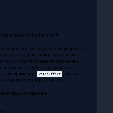
ch и watchEffect в Vue 3
, и одним из ключевых нововведений стал
инструменты управления реактивностью,
ужат для слежения за изменениями данных,
нно различаются. В этой статье мы
а лучше применить
, и какие
watchEffect
ек начинающих разработчиков.
стью под контролем