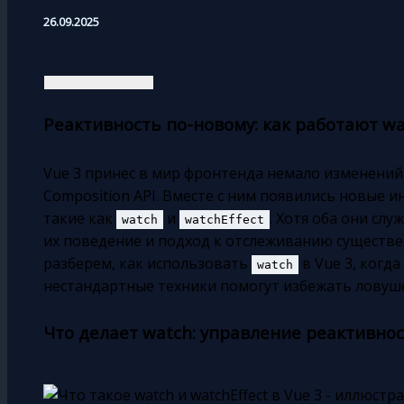
26.09.2025
Реактивность по-новому: как работают wat
Vue 3 принес в мир фронтенда немало изменений
Composition API. Вместе с ним появились новые 
такие как
и
. Хотя оба они сл
watch
watchEffect
их поведение и подход к отслеживанию существе
разберем, как использовать
в Vue 3, когд
watch
нестандартные техники помогут избежать ловуш
Что делает watch: управление реактивно