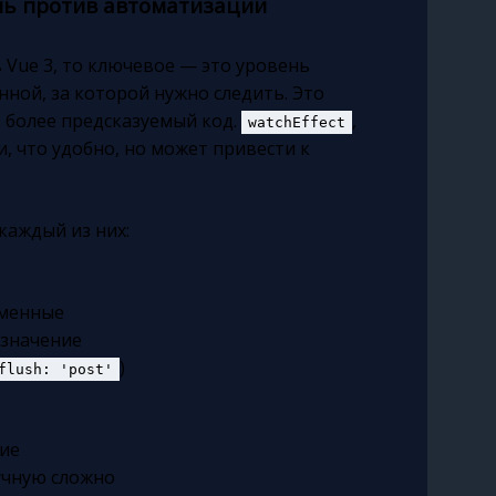
оль против автоматизации
 Vue 3, то ключевое — это уровень
нной, за которой нужно следить. Это
 более предсказуемый код.
,
watchEffect
, что удобно, но может привести к
каждый из них:
еменные
 значение
)
flush: 'post'
ние
ручную сложно