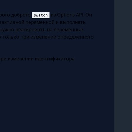
арого доброго
из Options API. Он
$watch
реактивной переменной и выполнять
а нужно реагировать на переменные
у только при изменении определённого
 при изменении идентификатора