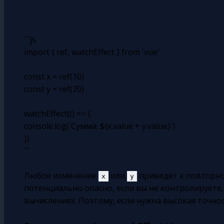
```js
import { ref, watchEffect } from 'vue'
const x = ref(10)
const y = ref(20)
watchEffect(() => {
console.log(`Сумма: ${x.value + y.value}`)
})
```
Любое изменение
или
приведёт к повторном
x
y
потенциально опасно, если вы не контролируете
вычислениях. Поэтому, если нужна высокая точн