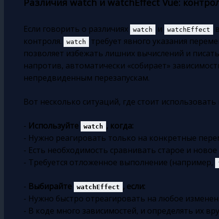
Различия watch и watchEffect Vue: контр
Если говорить о различиях
и
в
watch
watchEffect
контроля.
требует явного указания переме
watch
позволяет избежать лишних вычислений и писать
напротив, автоматически «собирает» зависимости
непредвиденным перезапускам.
Вот несколько ситуаций, где стоит использовать 
-
Используйте
, когда:
watch
- Нужно реагировать только на конкретные пер
- Есть необходимость сравнивать старое и новое
- Требуется отложенное выполнение (например,
-
Выбирайте
, если:
watchEffect
- Нужно быстро отреагировать на любое измене
- В коде много зависимостей, и определять их в