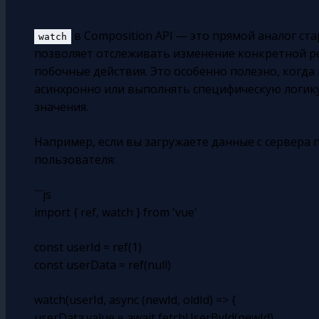
в Composition API — это прямой аналог ст
watch
позволяет отслеживать изменение конкретной 
побочные действия. Это особенно полезно, когд
асинхронно или выполнять специфическую логик
значения.
Например, если вы загружаете данные с сервера
пользователя:
```js
import { ref, watch } from 'vue'
const userId = ref(1)
const userData = ref(null)
watch(userId, async (newId, oldId) => {
userData.value = await fetchUserById(newId)