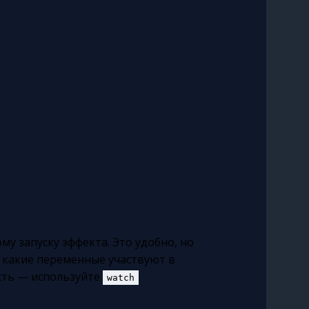
у запуску эффекта. Это удобно, но
, какие переменные участвуют в
ость — используйте
.
watch