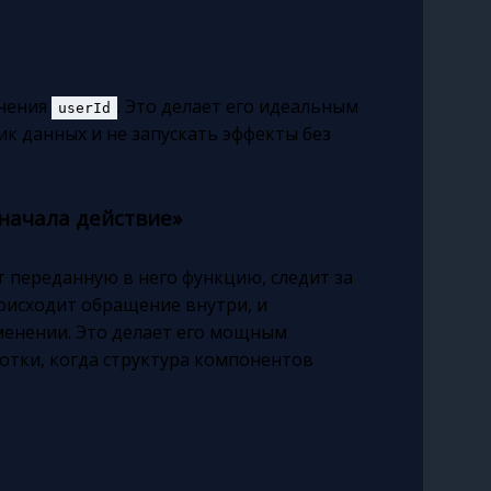
енения
. Это делает его идеальным
userId
ик данных и не запускать эффекты без
сначала действие»
 переданную в него функцию, следит за
исходит обращение внутри, и
менении. Это делает его мощным
отки, когда структура компонентов